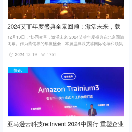
2024艾菲年度盛典全景回顾：激活未来，载
誉出发！
12月13日，“协同变革，激活未来”2024艾菲年度盛典在北京圆满
闭幕。作为营销界的年度盛会，本届盛典以艾菲国际论坛和颁奖
典礼为主体，聚焦中国及全球范围内的商业创新与营销变革，吸
2024-12-19
1751
引了来自国内外最具实效增长的品牌、平台及行业新势力，分享
市场一线的创新营销，表彰经过市场检验的实效方案，为行业和
企业全方位赋能。作为驱动实效营销的全球化平台，艾菲奖已遍
快讯
及全球125+国家和地区，致力于通过奖项和实效营销见解，引
领、启迪和表彰实效营销作品及实践者。
亚马逊云科技re:Invent 2024中国行 重塑企业
生成式AI和云上创新