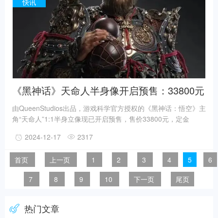
经过来自全球和地区、专业精准的评审团的层层筛选,表彰最具实
快讯
效的营销创意。
《黑神话》天命人半身像开启预售：33800元
由QueenStudios出品，游戏科学官方授权的《黑神话：悟空》主
角“天命人”1:1半身立像现已开启预售，售价33800元，定金
12000元。预定可获得《黑神话：悟空》限量联名T恤一件。预
2024-12-17
2317
售时间为12月16日20:00-12月30日20:00，预计发货时间为2025
年第四季度。据官方介绍，产品高约100cm，头、手采用铂金硅
首页
上一页
1
2
3
4
5
6
胶材质，植发选用金丝羊毛，每一根发丝都手工植入，眼睛为仿
真义眼工艺。黄金锁子甲还原度极高，细节惊人，完美还原了游
7
8
9
10
下一页
尾页
戏中的设计。
热门文章