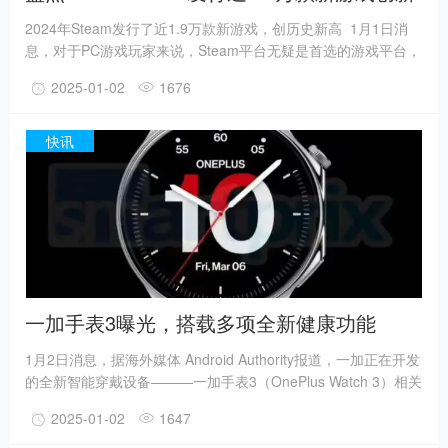
高，任天堂成年度唯一“零裁员”游戏巨头
2024年Steam发行了近1.9万款新游戏，创历史新高 1月1日消
息，对于PC游戏玩家来说，Steam平台无疑是首选的游戏平台，
其庞大的用户基数、海量的游戏资源以及丰富的功能选项使其在
2025-01-02
1676
业界占据领先地位。虽然面临着来自Epic Games和其他平台的
日益激烈的竞争，但Steam仍然保持着领先优势。根据SteamDB
的数据，2024年Steam共发行了18999款游戏（且数据仍在更
快讯
新），打破了去年14311款的纪录，创下历史新高。
一加手表3曝光，搭载多项全新健康功能
1月2日消息，据海外媒体 Android Authority报道，一加正在开发
的全新智能穿戴设备———一加手表3（OnePlus Watch 3）相关
信息日前被曝光。一加手表3将搭载多项全新健康功能，为用户
2025-01-02
1647
提供更加全面的健康管理服务。 据了解，一加手表3将新增ECG
心电图功能，该功能能够监测心脏电活动变化，有助于用户发现