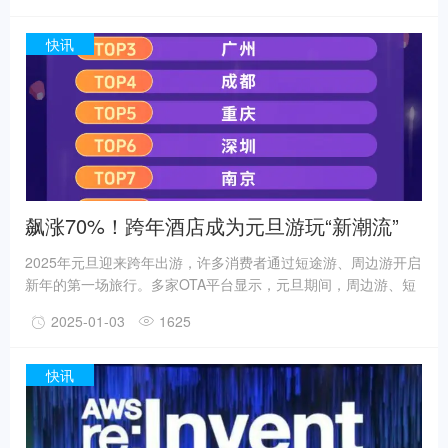
和建议。2024年9月，该品牌推出了搭载骁龙8 Gen 3处理器的
新一代Y700平板，搭载8.8英寸屏幕，分辨率为2560×1600，支
快讯
持165Hz高刷。
飙涨70%！跨年酒店成为元旦游玩“新潮流”
2025年元旦迎来跨年出游，许多消费者通过短途游、周边游开启
新年的第一场旅行。多家OTA平台显示，元旦期间，周边游、短
途游、出境游都迎来新增长，人们对于仪式感更加看重，滑雪、
2025-01-03
1625
温泉等成为热门选项。同程旅行平台上，2025年元旦“跨年酒店”
相关搜索热度同比上涨超过70%，城市周边游酒店预订热度同比
上涨近两成。飞猪数据显示，国内高星酒店预订需求依然强劲，
快讯
近一周预订量同比去年同期增长超40%；出境游人均预订量同比
去年双位数增长，消费者在选择出境旅游跨年时，更倾向于一次
性玩得更多样、更丰富。