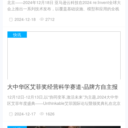
北京——2024年12月18日 亚马逊云科技在2024 re:Invent全球大
会上推出一系列技术发布，以覆盖基础设施、模型和应用的全栈
联动创新助力企业应用生成式AI，全面重塑客户云上创新体验。
2024-12-18
2712
亚马逊云科技大中华区产品部总经理陈晓建现场分享亚马逊云科
技此次发布聚集生成式AI、数据战略和云服务三大领域：在生成
式AI领域，推出Amazon Nova系列基础模型并强化Amazon
快讯
SageMaker、Amazon Bedrock和Amazon Q等核心服务
大中华区艾菲奖经营科学赛道-品牌方自主报
赛量TOP1
12月12日-12月13日,以“协同变革,激活未来”为主题,2024大中华
区艾菲年度盛典——Unthinkable艾菲国际论坛暨颁奖典礼在北京
举行。全球艾菲(Effie Worldwide)致力于通过奖项和实效营销的
2024-12-17
1626
一流见解,引领、启迪和表彰125+国家和地区的实效营销作品以
及实践者。自1968年成立以来,艾菲奖作为年度颁发的营销成就,