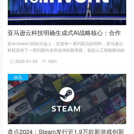
亚马逊云科技明确生成式AI战略核心：合作
伙伴
在re:Invent 2024大会上，在发布一系列新品的同时，亚马逊云
科技宣布了一系列面向合作伙伴的新举措，包括人工智能驱动的
联合销售工具、亚马逊云科技Marketplace的新功能，以及新的
2025-01-03
1651
亚马逊云科技能力认证等，旨在赋能合作伙伴为各行各业的客户
提供卓越价值，帮助合作伙伴解锁新的业务范围，扩大影响力，
并与客户建立更紧密的关系，在日益激烈的竞争市场中脱颖而
快讯
出。
盘点2024：Steam发行近1.9万款新游戏创新