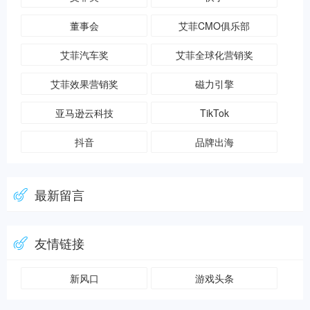
董事会
艾菲CMO俱乐部
艾菲汽车奖
艾菲全球化营销奖
艾菲效果营销奖
磁力引擎
亚马逊云科技
TikTok
抖音
品牌出海
最新留言
友情链接
新风口
游戏头条
zblog模板
牛资源