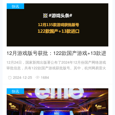
心房颤动等潜在健康问题。此外，该手表还支持60秒健康检查功
快讯
能，可以快速测量心脏健康、血管弹性和睡眠打鼾情况，为用户
提供关键健康指标概览。
12月游戏版号获批：122款国产游戏+13款进
口游戏
12月24日，国家新闻出版署公布了2024年12月份国产网络游戏
审批信息，共有122款国产游戏获批版号。其中，杭州网易雷火
科技有限公司的《无限大》游戏获批版号，包括移动、客户端、
2024-12-25
1684
游戏机（PS5）多个版本。此外，四三九九网络股份有限公司有
一款《造梦西游录》手游获批版号。此外，今日有13款进口网络
游戏获批版号，包括光荣特库摩授权手游《大航海时代：传
快讯
说》、腾讯与卡普空合作开发的手游《怪物猎人：旅人》移动、
客户端版本，还有《狂野飙车8：极速凌云》手游。