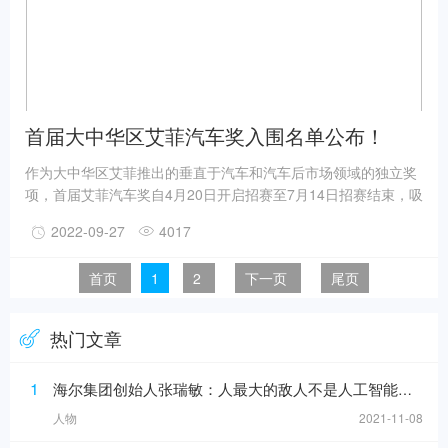
首届大中华区艾菲汽车奖入围名单公布！
作为大中华区艾菲推出的垂直于汽车和汽车后市场领域的独立奖
项，首届艾菲汽车奖自4月20日开启招赛至7月14日招赛结束，吸
引了众多广告代理公司、汽车和后市场品牌主的广泛参与，报赛
2022-09-27
4017
量较以往艾菲汽车类案例同比增长200%，突破历史新高！经过
117位初审评委和近40位终审评委的专业和严格评审，最终确定
首页
1
2
下一页
尾页
76件入围作品。
热门文章
1
海尔集团创始人张瑞敏：人最大的敌人不是人工智能，而是科层制
人物
2021-11-08