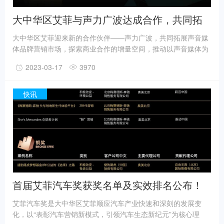
大中华区艾菲与声力广波达成合作，共同拓
展“声”态营销新边界
大中华区艾菲迎来新的合作伙伴——声力广波，共同拓展声音媒
体品牌营销市场，探索商业合作的增量空间，推动以声音媒体为
载体的耳朵经济新生态和品牌营销新模式。聚焦声音媒体营销，
2023-03-17
3970
推动品牌商业价值创新随着移动互联网科技的加速普及应用，广
播媒体顺应变迁，积极拓展融媒体领域，以多元化营销策略，打
造声音融媒体声态链。在近几年艾菲奖获奖案例中，也涌现出更
快讯
多基于声音媒体的品牌营销优秀作品。
首届艾菲汽车奖获奖名单及实效排名公布！
艾菲汽车奖是大中华区艾菲顺应汽车产业快速和深刻的发展变
化，以“表彰汽车营销新模式，引领汽车生态新纪元”为核心理