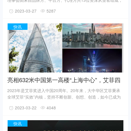
理事会由来自品牌方、平台方、代理方共13位资深从业者组成，
会议围绕奖项的类别划分及定义进行了探讨和审议，同时就全域
2023-03-27
5287
数字营销时代下，汽车及汽车后市场生态的营销创新，多元化合
作助力品牌实效增长等热点话题展开讨论和交流。
快讯
亮相632米中国第一高楼“上海中心”，艾菲四
大奖项新赛季即将开启！
2023年是艾菲奖进入中国20周年。20年来，大中华区艾菲秉承
全球艾菲“实效”内核，坚持不断创新、创想、创造，如今已成为
是艾菲全球规模最大、增长最快的战略市场。在2023招赛季即将
2023-03-22
4048
开启之际，大中华区艾菲奖、艾菲全球化营销奖、艾菲汽车奖、
艾菲效果营销奖四大奖项，在国内第一高楼上海中心大厦集中亮
相。焕新绽放，宣告新赛季实效启航。
快讯