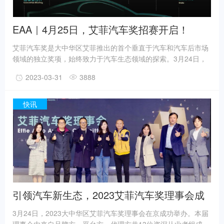
EAA｜4月25日，艾菲汽车奖招赛开启！
艾菲汽车奖是大中华区艾菲推出的首个垂直于汽车和汽车后市场
领域的独立奖项，始终致力于汽车生态领域的探索。3月24日，
2023大中华区艾菲汽车奖理事会在北京新浪总部成功举办，标志
2023-03-31
3888
着新赛季已蓄势起航。
快讯
引领汽车新生态，2023艾菲汽车奖理事会成
功举办！
3月24日，2023大中华区艾菲汽车奖理事会在京成功举办。本届