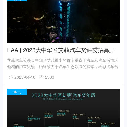
止日延长至2023年7月24日。
EAA | 2023大中华区艾菲汽车奖评委招募开
启
艾菲汽车奖是大中华区艾菲推出的首个垂直于汽车和汽车后市场
领域的独立奖项，始终致力于汽车生态领域的探索，表彰汽车营
销新模式，引领汽车生态新纪元。随着2023招赛季即将开始，艾
2023-04-10
2980
菲汽车奖亮相浦西第一高楼——白玉兰广场，宣布2023新赛季开
启！
快讯