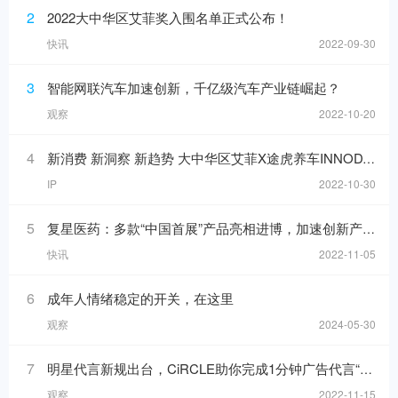
2
2022大中华区艾菲奖入围名单正式公布！
快讯
2022-09-30
3
智能网联汽车加速创新，千亿级汽车产业链崛起？
观察
2022-10-20
4
新消费 新洞察 新趋势 大中华区艾菲X途虎养车INNODAY圆满举办！
IP
2022-10-30
5
复星医药：多款“中国首展”产品亮相进博，加速创新产品落地
快讯
2022-11-05
6
成年人情绪稳定的开关，在这里
观察
2024-05-30
7
明星代言新规出台，CiRCLE助你完成1分钟广告代言“健康自检”
观察
2022-11-15