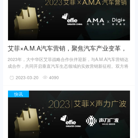
艾菲×A.M.A汽车营销，聚焦汽车产业变革，
2023艾菲汽车奖再添新成员！
2023年，大中华区艾菲战略合作伙伴迎新，与A.M.A汽车营销达
成合作，共同开启垂直汽车生态领域的实效营销新征程。双方将
聚焦后链路数字营销生态，共同挖掘汽车及汽车后市场领域的优
2023-03-20
4090
秀实践案例，探寻更具创新力和启发性的营销新法，推动汽车生
态营销的实效进步。实效聚焦，赋能汽车生态营销新发展作为全
球营销成就的象征，艾菲致力于通过奖项、教育和对实效营销的
快讯
一流见解，引领、启迪和表彰实效营销作品及其实践者。