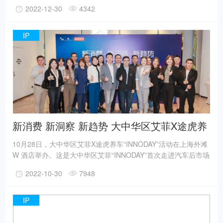
念，首次设立的垂直于汽车及汽车后市场领域的奖项。首届案例
2022-12-30
4342
征集数量较以往艾菲汽车类案例同比增长200%，经过120多位初
审评委和50余位终审评委专业且严格的评审，最终诞生5件金
奖，9件银奖，28件铜奖以及34件入围奖。
IP
新消费 新洞察 新趋势 大中华区艾菲X途虎养
车INNODAY圆满举办！
10月28日，大中华区艾菲X途虎养车“INNODAY”活动在上海外滩
W 酒店举办。这是大中华区艾菲“INNODAY”首次走进汽车后市场
领先平台，艾菲邀请汽车后市场、零售、头部平台、代理公司等
2022-10-30
7948
不同领域20位嘉宾一起，聚焦受众及触媒习惯持续迭代的新消费
时代，探索破圈发展之道，寻求品牌对话用户的最优解，在对话
中碰撞出新的思考火花。
IP