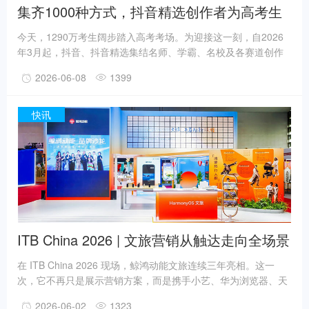
集齐1000种方式，抖音精选创作者为高考生
“放大招”
今天，1290万考生阔步踏入高考考场。为迎接这一刻，自2026
年3月起，抖音、抖音精选集结名师、学霸、名校及各赛道创作
者，发起「抖音精选高考应援联盟」，他们用自己的方式出招出
2026-06-08
1399
策，为每一位考生应援：从考前备考复习的系统课程，联合名师
公益出题送题，号召学长学姐直播义诊有问必答，再到千人高考
应援接力……
快讯
ITB China 2026 | 文旅营销从触达走向全场景
体验
在 ITB China 2026 现场，鲸鸿动能文旅连续三年亮相。这一
次，它不再只是展示营销方案，而是携手小艺、华为浏览器、天
际通、花瓣地图、华为音乐以及众多文旅合作伙伴，重磅打造了
2026-06-02
1323