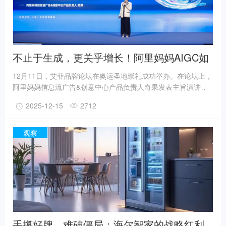
不止于生成，更关乎增长！阿里妈妈AIGC如
何实现电商内容智能跃迁
12月11日，艾菲品牌论坛在奥运圣地崇礼成功举办。在论坛上，
阿里妈妈信息流广告&创意中心产品负责人奇果发表主旨演讲，
以《阿里妈妈AIGC重塑电商内容生产力，驱动商业增长新引擎》
2025-12-15
2712
为题，重点阐述了阿里妈妈凭借其对电商场景的深刻理解与前瞻
布局，推出以实效为导向的AIGC解决方案，不仅重塑了电商内容
的生产力，更致力于成为驱动商家可持续增长的新引擎。她在分
观察
享中指出，阿里妈妈的AIGC之道，与众不同之处在于其坚定的
“实效”基因：不仅重视前沿技术的“制作能力”，更聚焦于商业结果
的“深度应用”。
手攥好牌，难破僵局：海尔智家的战略红利