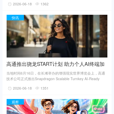
2026-06-18
1362
为期 3 个月的“清朗 · 整治账号名称信息乱象”专项行动。工作目
标为坚持问题导向和效果导向，通过开展专项行动，集中整治账
号名称信息存在的突出问题。针对名称冒充、身份伪装、夹带违
快讯
规信息、名称信息黑灰产等 4 类问题，督促网站平台严格落实主
体责任，进一步完善账号名称信息全流程管理，持续营造清朗网
络空间。
高通推出骁龙START计划 助力个人AI终端加
速落地
当地时间6月16日，在长滩举办的增强现实世界博览会上，高通
技术公司正式推出Snapdragon Scalable Turnkey AI-Ready
Toolkit（START）计划。该计划首批聚焦智能眼镜品类，旨在帮
2026-06-18
1351
助终端品牌更高效、灵活地推出个人AI终端产品。据介绍，骁龙
START计划以搭载骁龙平台的硬件模块为核心载体，集成计算、
连接与AI能力，适配紧凑型可穿戴设备形态，可支持多元产品形
观察
态开发。配套方面，该计划提供以安全为核心、兼容多类AI框架
的完整软件栈，能够实现终端与配套智能手机应用、云服