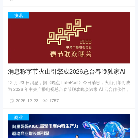
“全场景文旅体验馆”，深度还原用户从“心动”到“预订”到“在地体
验”到“分享裂变”全旅程。过去，鲸鸿动能文旅更多聚焦于“营销”
本身；而今年，它的叙事发生了实质性跃迁——开始系统性地聚
快讯
焦消费者体验、全场景连接和全链路生态共建。
消息称字节火山引擎成2026总台春晚独家AI
云合作伙伴
12 月 23 日消息，据《晚点 LatePost》今日消息，火山引擎将成
为 2026 年中央广播电视总台春节联欢晚会独家 AI 云合作伙伴，
字节跳动旗下的智能助手豆包也将配合上线多种互动玩法。2015
2025-12-23
1757
年，微信借助春晚带动了微信支付在短期内新增约 2 亿张银行卡
绑定；微信“摇一摇”当晚被摇了 110 亿次。2016 年起，支付
宝、淘宝、京东、抖音、拼多多、快手、小红书、B站等互联网
商业
产品均与春晚有过深度合作。营销君注意到，抖音曾于 2019 年
与 2021 年两次成为春晚的独家互动平台。