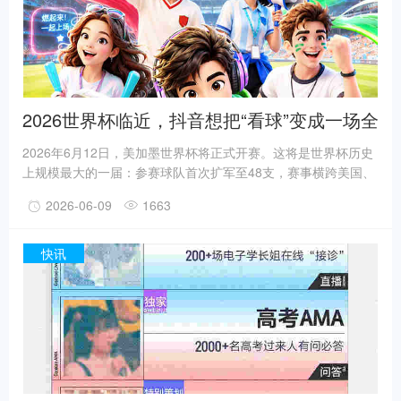
2026世界杯临近，抖音想把“看球”变成一场全
民参与
2026年6月12日，美加墨世界杯将正式开赛。这将是世界杯历史
上规模最大的一届：参赛球队首次扩军至48支，赛事横跨美国、
加拿大、墨西哥三国，比赛周期和内容密度都将创下新高。与此
2026-06-09
1663
同时，它也是AI技术全面进入大众生活后，首个真正意义上的全
球顶级体育大赛。对中国用户来说，一个无法回避的现实是时
差。北美赛程意味着大量比赛将发生在深夜、清晨甚至
快讯