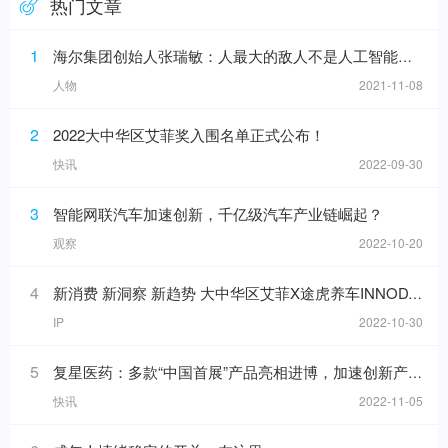
热门文章
1
海尔集团创始人张瑞敏：人最大的敌人不是人工智能，而是科层制
人物
2021-11-08
2
2022大中华区艾菲奖入围名单正式公布！
快讯
2022-09-30
3
智能网联汽车加速创新，千亿级汽车产业链崛起？
观察
2022-10-20
4
新消费 新洞察 新趋势 大中华区艾菲X途虎养车INNODAY圆满举办！
IP
2022-10-30
5
复星医药：多款“中国首展”产品亮相进博，加速创新产品落地
快讯
2022-11-05