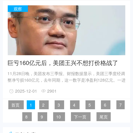
不仅联动小尹老师、潘姥姥等达人和烹饪类院校打造「抖音火锅
班」沸腾开班事件，要把火锅这门“课”钻研透，还准备了一份超
观察
全的“多城沸腾”火锅图鉴，带大家玩转全国各地火锅相关活动，
解锁地域火锅特色吃法。现在上抖音搜索“火锅团购”，即刻畅享
火锅天天大放价，最高立减188
巨亏160亿元后，美团王兴不想打价格战了
11月28日晚，美团发布三季报。财报数据显示，美团三季度经调
整净亏损160亿元，去年同期，这一数字是净盈利128亿元。一进
一出，美团短短一个季度内便少了近300亿元的利润。在这场即
2025-12-01
2901
时零售战争中，美团、阿里巴巴、京东三家企业当季损失超过
770亿元。其中，阿里巴巴中国电商集团的经营利润同比减少约
首页
1
2
3
4
5
6
7
340亿元，京东新业务经营亏损达157亿元。作为守擂方的美团，
其核心本地商业经营利润由盈转亏，亏损达141亿元，在三巨头
8
9
10
下一页
尾页
中遭受的冲击最为直接且惨重，可以说是本轮大战中受伤最深的
企业。