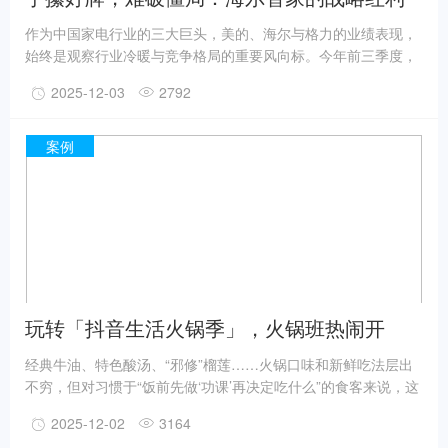
何时兑现？
作为中国家电行业的三大巨头，美的、海尔与格力的业绩表现，
始终是观察行业冷暖与竞争格局的重要风向标。今年前三季度，
三家企业的发展路径进一步分化，呈现出不同的增长逻辑。美的
2025-12-03
2792
集团在营收、净利润规模上继续保持领先，且增速最为强劲。财
报数据显示，美的前三季度实现营业收入约3631亿元，同比增长
13.82%；归母净利润约379亿元，同比增长近20%，展现出较强
案例
的增长动能。格力电器盈利能力强，但增长承压。财报数据显
示，格力电器前三季度实现1372亿元的收入，同比下降6.5%，
约215亿元的归母净利润，
玩转「抖音生活火锅季」，火锅班热闹开
课，更有多城沸腾接力狂欢
经典牛油、特色酸汤、“邪修”榴莲……火锅口味和新鲜吃法层出
不穷，但对习惯于“饭前先做‘功课’再决定吃什么”的食客来说，这
是一道难上加难的“多选题”。与其陷入“选锅纠结”，不如直接跟着
2025-12-02
3164
「抖音生活火锅季」“抄作业”！这个冬天，「抖音生活火锅季」