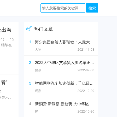
热门文章
云出海
n）、15
1
海尔集团创始人张瑞敏：人最大的敌人不是人工智能，而是科层制
域，继续在
人物
2021-11-08
用区，并
个国家和区
服务提供
2
2022大中华区艾菲奖入围名单正式公布！
快讯
2022-09-30
者”
3
智能网联汽车加速创新，千亿级汽车产业链崛起？
观察
2022-10-20
2
er数据显示，
这一数字将
4
新消费 新洞察 新趋势 大中华区艾菲X途虎养车INNODAY圆满举办！
理平台服务
IP
2022-10-30