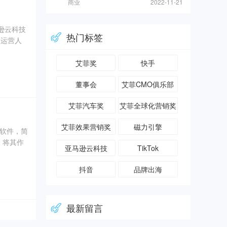
商业
2022-11-21
马逊云科技
热门标签
的运营人
首席技术
ft预览
艾菲奖
快手
董事会
艾菲CMO俱乐部
艾菲汽车奖
艾菲全球化营销奖
艾菲效果营销奖
磁力引擎
云软件，简
，将其作
亚马逊云科技
TikTok
能够轻松
的成本提
抖音
品牌出海
最新留言