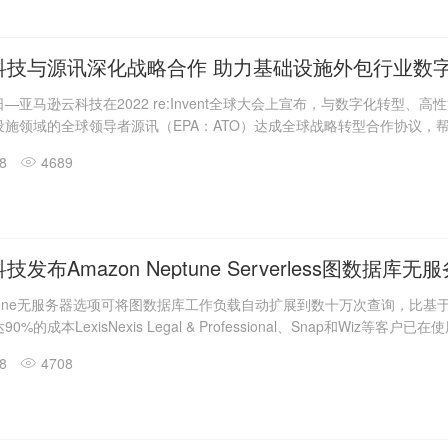
科技与源讯深化战略合作 助力基础设施外包行业数
8日—亚马逊云科技在2022 re:Invent全球大会上宣布，与数字化转型、高
设施领域的全球领导者源讯（EPA：ATO）达成全球战略转型合作协议，
基础设施外包合同的客户加速将工作负载迁移上云，实现数字化转型。
08
4689
发布Amazon Neptune Serverless图数据库无
Neptune无服务器选项可将图数据库工作负载自动扩展到数十万次查询，比基
的成本LexisNexis Legal & Professional、Snap和Wiz等客户已在
ne Serverless。
08
4708