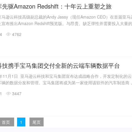
驱Amazon Redshift：十年云上重塑之旅
马逊云科技高级副总裁的Andy Jassy（现任Amazon CEO）在首届亚
t大会上宣布推出Amazon Redshift预览版。与昂贵、缺乏弹性并需要投入大量
本地数据仓库解决方案相比，Amazon Redshift有了质的飞跃。亚马逊
04
4762
ogels在2012年11月28日的博文里表示：“我们很高兴推出了Amazon Redshi
高性能、全托管的PB级云数仓服务。
科技携手宝马集团交付全新的云端车辆数据平台
2年11月1日 亚马逊云科技和宝马集团宣布达成战略合作，开发定制化的
车辆的数据分发和管理。宝马集团将成为第一家使用该软件的汽车制造商
车辆数据平台的基础。未来，该软件亦可供其他汽车制造商使用，使他们
01
3447
源，加快车辆和车队应用程序功能开发，改善生命周期管理，同时以更低
功能和更个性化的驾驶体验。
首页
1
尾页