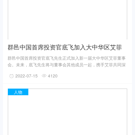
群邑中国首席投资官底飞加入大中华区艾菲
董事会
群邑中国首席投资官底飞先生正式加入新一届大中华区艾菲董事
会。未来，底飞先生将与董事会其他成员一起，携手艾菲共同深
耕中国营销市场，协助优化奖项赛事运营，引领、启迪和表彰实
2022-07-15
4120
效营销作品及其实践者，推动品牌商业价值增长。
人物