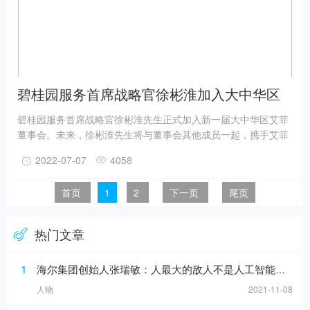
碧桂园服务首席战略官徐彬淮加入大中华区
艾菲董事会
碧桂园服务首席战略官徐彬淮先生正式加入新一届大中华区艾菲
董事会。未来，徐彬淮先生将与董事会其他成员一起，携手艾菲
共同深耕中国营销市场，协助优化奖项赛事运营，引领、启迪和
2022-07-07
4058
表彰实效营销作品及其实践者，推动品牌商业价值增长。
首页
1
2
下一页
尾页
热门文章
1
海尔集团创始人张瑞敏：人最大的敌人不是人工智能，而是科层制
人物
2021-11-08