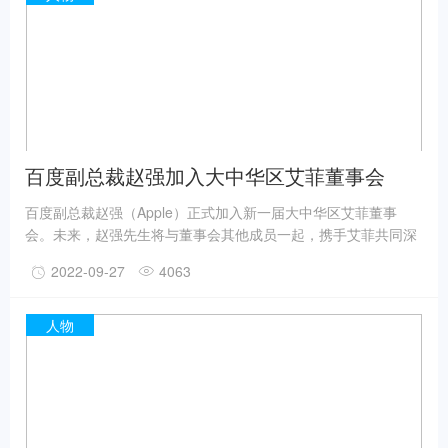
百度副总裁赵强加入大中华区艾菲董事会
百度副总裁赵强（Apple）正式加入新一届大中华区艾菲董事
会。未来，赵强先生将与董事会其他成员一起，携手艾菲共同深
耕中国营销市场，协助优化奖项赛事运营，引领、启迪和表彰实
2022-09-27
4063
效营销作品及其实践者，推动品牌商业价值增长。
人物