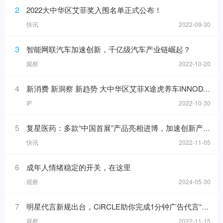
2
2022大中华区艾菲奖入围名单正式公布！
快讯
2022-09-30
3
智能网联汽车加速创新，千亿级汽车产业链崛起？
观察
2022-10-20
4
新消费 新洞察 新趋势 大中华区艾菲X途虎养车INNODAY圆满举办！
IP
2022-10-30
5
复星医药：多款“中国首展”产品亮相进博，加速创新产品落地
快讯
2022-11-05
6
成年人情绪稳定的开关，在这里
观察
2024-05-30
7
明星代言新规出台，CiRCLE助你完成1分钟广告代言“健康自检”
观察
2022-11-15