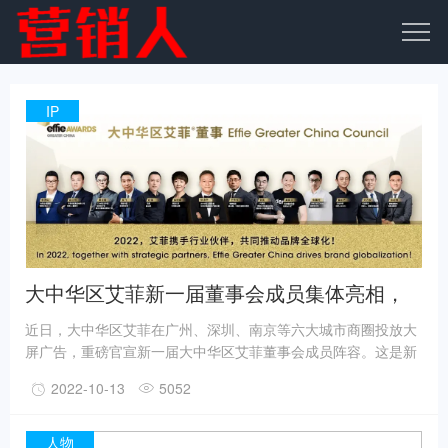
IP
大中华区艾菲新一届董事会成员集体亮相，
多元共创推动品牌全球化！
近日，大中华区艾菲在广州、深圳、南京等六大城市商圈投放大
屏广告，重磅官宣新一届大中华区艾菲董事会成员阵容。这是新
一届大中华区艾菲董事会成员首次集体亮相，多元行业高层既有
2022-10-13
5052
中国本土市场实践经验，更有全球视野与管理思维，将为奖项运
营与行业发展持续赋能，为中国品牌全球化注入更多前进动力。
人物