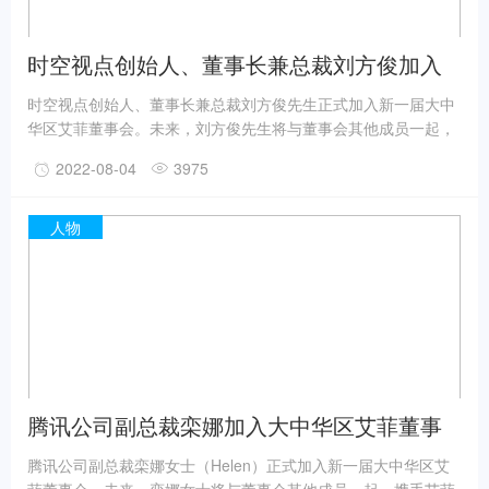
时空视点创始人、董事长兼总裁刘方俊加入
大中华区艾菲董事会
时空视点创始人、董事长兼总裁刘方俊先生正式加入新一届大中
华区艾菲董事会。未来，刘方俊先生将与董事会其他成员一起，
携手艾菲共同深耕中国营销市场，协助优化奖项赛事运营，引
2022-08-04
3975
领、启迪和表彰实效营销作品及其实践者，推动品牌商业价值增
长。
人物
腾讯公司副总裁栾娜加入大中华区艾菲董事
会
腾讯公司副总裁栾娜女士（Helen）正式加入新一届大中华区艾