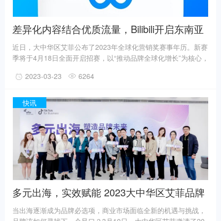
差异化内容结合优质流量，Bilibili开启东南亚
市场新增长
近日，大中华区艾菲公布了2023年全球化营销奖赛事年历。新赛
季将于4月18日全面开启招赛，以“推动品牌全球化增长”为核心，
聚焦出海营销领域最具“趋势洞察”和“破圈增长”的营销作品。回顾
2023-03-23
6264
首届赛事，170余件参赛案例，投放横跨40个国家及地区，角逐
十分激烈，而Bilibili就是在这样的环境下脱颖而出，站在了人们
的视野之中。2022年，Bilibili的《借力新兴短视频，开启Bilibili东
快讯
南亚增长新模式》案例，共斩获艾菲全球化营销奖数据驱动类及
综合娱乐平台类两项铜奖。
多元出海，实效赋能 2023大中华区艾菲品牌
出海私享会成功举办！
当出海逐渐成为品牌必选项，商业市场面临全新的机遇与挑战，