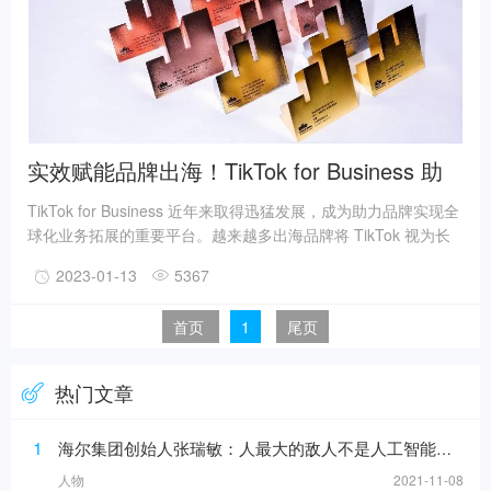
实效赋能品牌出海！TikTok for Business 助
力多品牌斩获艾菲全球化营销奖
TikTok for Business 近年来取得迅猛发展，成为助力品牌实现全
球化业务拓展的重要平台。越来越多出海品牌将 TikTok 视为长
期的经营阵地，通过在平台上的营销活动，实现对目标用户群体
2023-01-13
5367
的触达、吸引及联结，成功布局海外市场。在近日公布的 2022
大中华区艾菲全球化营销奖获奖名单中，荣耀、小米、海尔、
首页
1
尾页
Y.O.U、Bilibili 等品牌凭借在 TikTok 上的营销实践斩获多项实效
大奖。
热门文章
1
海尔集团创始人张瑞敏：人最大的敌人不是人工智能，而是科层制
人物
2021-11-08