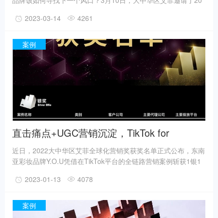
品牌该如何寻找下一个风口？3月10日，大中华区艾菲邀请了20
位出海企业高管齐聚深圳，聚焦品牌出海的未来发展趋势、海外
2023-03-14
4261
市场的前沿洞察、全球化营销热潮下的新机遇、出海营销解决方
案等品牌出海从业者最关心的话题。
案例
直击痛点+UGC营销沉淀，TikTok for
Business助力彩护品牌Y.O.U多链路提效增长
近日，2022大中华区艾菲全球化营销奖获奖名单正式公布，东南
亚彩妆品牌Y.O.U凭借在TikTok平台的全链路营销案例斩获1银1
铜的好成绩。2018年，由中国团队在东南亚地区创建的彩妆品牌
2023-01-13
4078
Y.O.U， 结合当地气候以及消费者习惯，深入了解印尼地区的社
会文化环境，定制出了适合当地用户的本土化产品。
案例