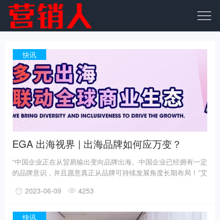
快讯
EGA 出海视界 | 出海品牌如何应万变？
“中国企业正在从贸易输出变向品牌出海。中国企业已经拥有一定
的品牌意识，并且愿意真正从品牌可持续发展角度长期布局！”艾
菲大中华区董事总经理徐浩宇在刚刚结束的2023艾菲全球化营销
2023-06-09
4253
奖理事会上分享了2023艾菲全球化营销奖的全年战略及布局，他
指出，国内企业出海的需求越来越强烈，品牌意识也愈发强烈，
打造自主品牌出海，早已是行业共识。
快讯