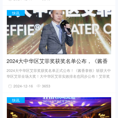
牌、代理公司和平台关注，并吸纳了众多优秀案例参与其中。艾
菲奖大中华区董事总经理徐浩宇表示：“艾菲可持续发展奖首次招
赛，迎来了众多业界同仁的参与，并取得了非常亮眼的成绩。
快讯
2024大中华区艾菲奖获奖名单公布，《酱香
拿铁》斩获全场大奖！
2024大中华区艾菲奖获奖名单正式公布！《酱香拿铁》斩获大中
华区艾菲全场大奖！大中华区艾菲实效排名也同步公布！艾菲奖
大中华区董事总经理徐浩宇在致辞中表示：“恭喜所有获奖团队！
2024-12-16
3653
大中华区艾菲在今年也迎来了全新发展，2025年我们仍将继续以
实效为尺，引领、启迪、表彰行业优秀作品及其创作者，持续完
善基于奖项生态的业务布局，携手各领域合作伙伴不断深化实效
快讯
营销领域的探索与创新，以开放之姿拥抱多元合作，深度参与中
国市场建设，全面赋能中国品牌商业价值增长，助力品牌走向全
球。