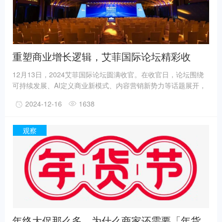
重塑商业增长逻辑，艾菲国际论坛精彩收
官！
12月13日，2024艾菲国际论坛圆满收官。在收官日，论坛围绕
可持续发展、AI定义商业新模式、内容营销新势力等话题展开，
来自宝洁、联合国儿童基金会、理想汽车、阿里妈妈、小红书等
2024-12-16
1638
知名品牌、组织的高层决策者展开深度分享，为品牌实效营销带
来新观察和新思考。协同变革，激活未来，艾菲携手行业伙伴，
碰撞多元思维，洞察行业趋势，打造营销界“达沃斯”。
观察
年终大促那么多，为什么商家还需要「年货