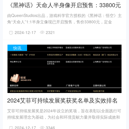
《黑神话》天命人半身像开启预售：33800元
由QueenStudios出品，游戏科学官方授权的《黑神话：悟空》主
角“天命人”1:1半身立像现已开启预售，售价33800元，定金
12000元。预定可获得《黑神话：悟空》限量联名T恤一件。预
2024-12-17
2321
售时间为12月16日20:00-12月30日20:00，预计发货时间为2025
年第四季度。据官方介绍，产品高约100cm，头、手采用铂金硅
胶材质，植发选用金丝羊毛，每一根发丝都手工植入，眼睛为仿
快讯
真义眼工艺。黄金锁子甲还原度极高，细节惊人，完美还原了游
戏中的设计。
2024艾菲可持续发展奖获奖名单及实效排名
揭晓！
艾菲可持续发展奖是2024年设立的奖项，旨在表彰以全面践行可
持续发展理念为基础，为社会和环境贡献力量并取得实际成效和
积极社会影响的优秀实践作品。首届招赛便备受各行业的众多品
2024-12-17
3346