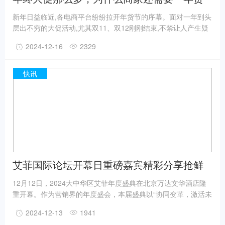
节」
新年日益临近,各电商平台纷纷拉开年货节的序幕。面对一年到头
层出不穷的大促活动,尤其双11、双12刚刚结束,不禁让人产生疑
问:年货大促是否还有必要存在?答案是肯定的。在当前的消费环
2024-12-16
2329
境下,大促已经进入一个新周期——以真需求和硬通货,而不是低
价、囤货为主导,消费者更愿意在大促中购买自己真正需要的东
西。作为春节的硬通货和刚需消费,年货正是一个能带动规模型消
快讯
费需求的购物契机。
艾菲国际论坛开幕日重磅嘉宾精彩分享抢鲜
看！
12月12日，2024大中华区艾菲年度盛典在北京万达文华酒店隆
重开幕。作为营销界的年度盛会，本届盛典以“协同变革，激活未
来”为主题，聚焦中国及全球范围内的商业创新与营销变革，吸引
2024-12-13
1941
了来自国内外最具实效增长的品牌、平台及行业新势力，分享市