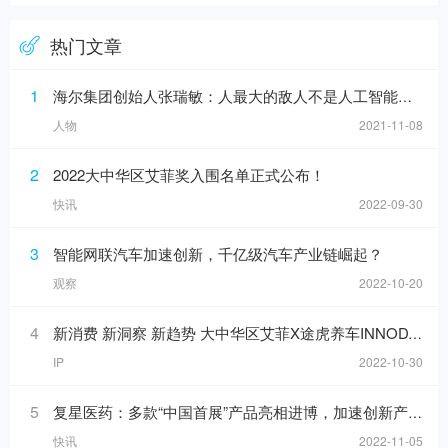
热门文章
1
海尔集团创始人张瑞敏：人最大的敌人不是人工智能，而是科层制
人物
2021-11-08
2
2022大中华区艾菲奖入围名单正式公布！
快讯
2022-09-30
3
智能网联汽车加速创新，千亿级汽车产业链崛起？
观察
2022-10-20
4
新消费 新洞察 新趋势 大中华区艾菲X途虎养车INNODAY圆满举办！
IP
2022-10-30
5
复星医药：多款“中国首展”产品亮相进博，加速创新产品落地
快讯
2022-11-05