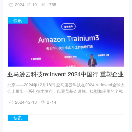
2024-12-19
1755
引了来自国内外最具实效增长的品牌、平台及行业新势力，分享
市场一线的创新营销，表彰经过市场检验的实效方案，为行业和
企业全方位赋能。作为驱动实效营销的全球化平台，艾菲奖已遍
快讯
及全球125+国家和地区，致力于通过奖项和实效营销见解，引
领、启迪和表彰实效营销作品及实践者。
亚马逊云科技re:Invent 2024中国行 重塑企业
生成式AI和云上创新
北京——2024年12月18日 亚马逊云科技在2024 re:Invent全球大
会上推出一系列技术发布，以覆盖基础设施、模型和应用的全栈
联动创新助力企业应用生成式AI，全面重塑客户云上创新体验。
2024-12-18
2714
亚马逊云科技大中华区产品部总经理陈晓建现场分享亚马逊云科
技此次发布聚集生成式AI、数据战略和云服务三大领域：在生成
式AI领域，推出Amazon Nova系列基础模型并强化Amazon
快讯
SageMaker、Amazon Bedrock和Amazon Q等核心服务