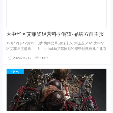
大中华区艾菲奖经营科学赛道-品牌方自主报
赛量TOP1
12月12日-12月13日,以“协同变革,激活未来”为主题,2024大中华
区艾菲年度盛典——Unthinkable艾菲国际论坛暨颁奖典礼在北京
举行。全球艾菲(Effie Worldwide)致力于通过奖项和实效营销的
2024-12-17
1627
一流见解,引领、启迪和表彰125+国家和地区的实效营销作品以
及实践者。自1968年成立以来,艾菲奖作为年度颁发的营销成就,
经过来自全球和地区、专业精准的评审团的层层筛选,表彰最具实
快讯
效的营销创意。