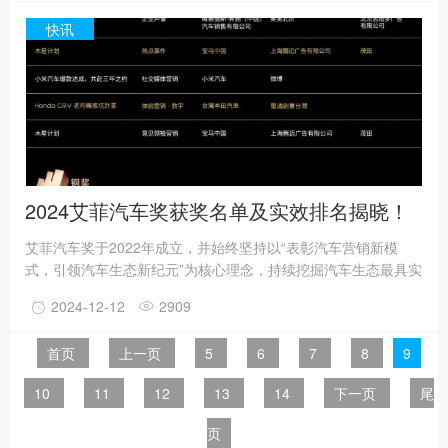
场一线的创新营销，探讨经过市场检验的实效解决方案，为行业
和企业全方位赋能，打造营销界“达沃斯”。
快讯
2024艾菲汽车奖获奖名单及实效排名揭晓！
艾菲汽车奖于2022年成立，并始终坚持以“表彰汽车营销新模
式，引领汽车生态新纪元”为核心理念，持续挖掘汽车生态最具实
效的营销案例及优秀团队，为汽车生态打造实效对话平台，推动
2024-12-12
2909
汽车生态营销发展，助力汽车品牌全球腾飞。2024年艾菲汽车
奖，参赛案例覆盖70+知名汽车生态品牌。经过初审和终审的激
首页
上一页
5
6
7
8
9
烈角逐，2024艾菲汽车奖最终诞生4件金奖，10件银奖，14件铜
奖以及30件入围奖。祝贺今年所有的获奖团队！
10
11
12
13
14
下一页
尾
页