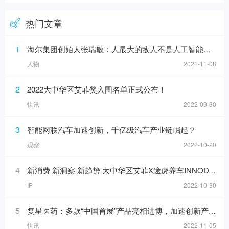
热门文章
1
海尔集团创始人张瑞敏：人最大的敌人不是人工智能，而是科层制
人物
2021-11-08
2
2022大中华区艾菲奖入围名单正式公布！
快讯
2022-09-30
3
智能网联汽车加速创新，千亿级汽车产业链崛起？
观察
2022-10-20
4
新消费 新洞察 新趋势 大中华区艾菲X途虎养车INNODAY圆满举办！
IP
2022-10-30
5
复星医药：多款“中国首展”产品亮相进博，加速创新产品落地
快讯
2022-11-05