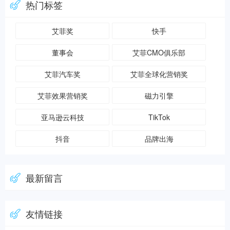
热门标签
艾菲奖
快手
董事会
艾菲CMO俱乐部
艾菲汽车奖
艾菲全球化营销奖
艾菲效果营销奖
磁力引擎
亚马逊云科技
TikTok
抖音
品牌出海
最新留言
友情链接