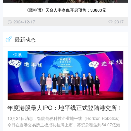
《黑神话》天命人半身像开启预售：33800元
2024-12-17
2317
最新动态
快讯
年度港股最大IPO：地平线正式登陆港交所！
10月24日消息，智能驾驶科技企业地平线（Horizon Robotics）
今日在香港交易所主板成功挂牌上市，募资总额达到54.07亿港
元（约合49.61亿元人民币），成为港股今年最大的科技IPO。上