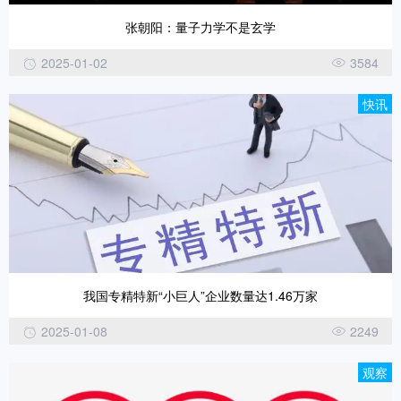
张朝阳：量子力学不是玄学
2025-01-02
3584
快讯
我国专精特新“小巨人”企业数量达1.46万家
2025-01-08
2249
观察