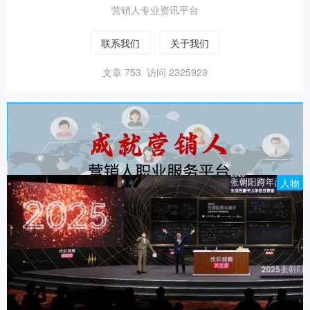
营销人专业资讯平台
联系我们
关于我们
文章 753 访问 2325929
人物