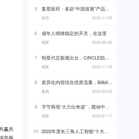
5
复星医药：多款“中国首展”产品亮相进博，加速创新产品落地
快讯
2022-11-05
6
成年人情绪稳定的开关，在这里
观察
2024-05-30
7
明星代言新规出台，CiRCLE助你完成1分钟广告代言“健康自检”
观察
2022-11-15
8
差异化内容结合优质流量，Bilibili开启东南亚市场新增长
案例
2023-03-23
9
字节再现“大力出奇迹”，搅动中东直播
观察
2023-01-17
共赢共
10
2022年度长三角人工智能“十大杰出人物”与“十大创新应用”榜单发布！
端共振