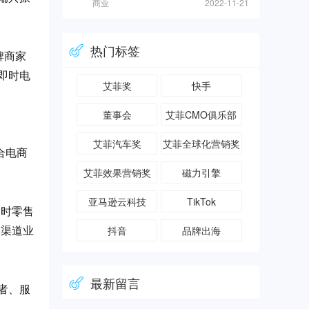
商业
2022-11-21
热门标签
牌商家
即时电
艾菲奖
快手
董事会
艾菲CMO俱乐部
艾菲汽车奖
艾菲全球化营销奖
合电商
艾菲效果营销奖
磁力引擎
亚马逊云科技
TikTok
即时零售
抖音
品牌出海
全渠道业
最新留言
者、服