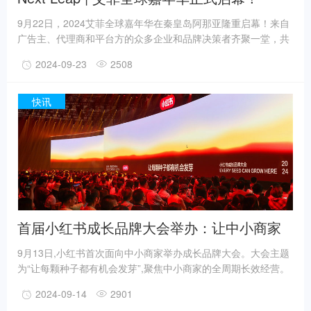
9月22日，2024艾菲全球嘉年华在秦皇岛阿那亚隆重启幕！来自
广告主、代理商和平台方的众多企业和品牌决策者齐聚一堂，共
同探讨和分享营销领域的最新趋势、技术革新和战略思考。艾菲
2024-09-23
2508
全球嘉年华融合“赛、论、宴、交、秀、集”等多样化板块，行业
论坛、主题私享会、互动体验营等多元创意内容持续碰撞，凝聚
行业智慧，为品牌带来增长解法。新市场、新生态：私享会率先
快讯
开启“新”力满满嘉年华首日，大中华区艾菲携手NBA、百度率先
开启私享会，围绕AI智能新方向、商业确定性增长展开讨论，共
同探寻当下最具实效的增长之道。
首届小红书成长品牌大会举办：让中小商家
在小红书全周期生长
9月13日,小红书首次面向中小商家举办成长品牌大会。大会主题
为“让每颗种子都有机会发芽”,聚焦中小商家的全周期长效经营。
会上,小红书CMO之恒指出,在竞争激烈的红海之下,小红书凭借流
2024-09-14
2901
量红利、人群优势及独特的营销解决方案,成为吸引中小商家的新