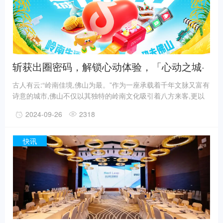
斩获出圈密码，解锁心动体验，「心动之城·
佛山站」精彩收官！
古人有云:“岭南佳境,佛山为最。”作为一座承载着千年文脉又富有
诗意的城市,佛山不仅以其独特的岭南文化吸引着八方来客,更以
那份诗与远方化作日常生活的点滴,让人沉醉不已。深厚的文化底
2024-09-26
2318
蕴下,佛山也孕育出了一批兼具文化传承和绝佳技艺的老字号商
家,发展出“非遗底蕴”这一城市特色标签。为帮助更多用户解锁佛
山心动时刻,8月15日至8月31日,抖音生活服务“心动之城”和“心动
快讯
老字号”两大平台IP携手,在佛山落地推出「心动佛山」项目,以“岭
南生活,功夫佛山”为主题,线上线下联动本地优质商家,开拓生活消
费新场景