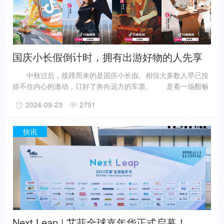
国庆小长假倒计时，拥有出游好物的人先享
受假期
中秋过后，接踵而来的是国庆小长假。相信大多数人早已按
捺不住内心的激动，订好了奔向远方的车票。 是看一场酣畅
淋漓的音乐节，还是去城市周围漫步打卡？ 是去看看天地间
2024-09-23
2791
的大自然，还是去品尝早已收藏好的美食餐厅？ 不管怎样，
都需要提前做好准备！ 抖in「新」出游季，为你送上超全出
游好物！这个假期，要万事俱备。
快讯
Next Leap | 艾菲全球嘉年华正式启幕！