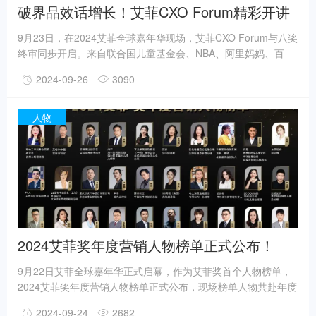
破界品效话增长！艾菲CXO Forum精彩开讲
9月23日，在2024艾菲全球嘉年华现场，艾菲CXO Forum与八奖
终审同步开启。来自联合国儿童基金会、NBA、阿里妈妈、百
度、值得买科技集团、道朗格、达能、宝尊鹍信、三一重工、小
2024-09-26
3090
狗电器、A.M.A、甲乙、分众传媒、城市之窗等众多企业和品牌
的决策者汇聚，以行业视角分享精彩观点、创新实践、优秀案例
和解决方案，为与会嘉宾和终审评委们奉献了一场不止于营销的
人物
多样性和多元化的行业高峰论坛。
2024艾菲奖年度营销人物榜单正式公布！
9月22日艾菲全球嘉年华正式启幕，作为艾菲奖首个人物榜单，
2024艾菲奖年度营销人物榜单正式公布，现场榜单人物共赴年度
之约，并参加证书颁发仪式，与来自广告主、代理公司、互联网
2024-09-24
2682