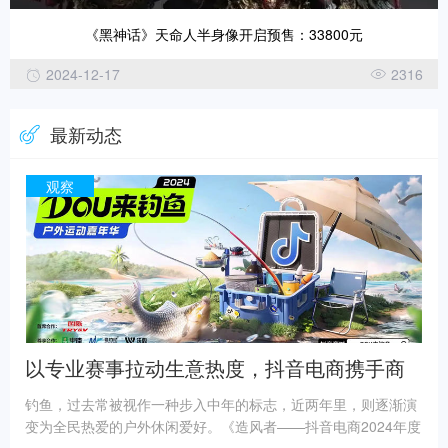
《黑神话》天命人半身像开启预售：33800元
2024-12-17
2316
最新动态
观察
以专业赛事拉动生意热度，抖音电商携手商
家开辟增长新路径
钓鱼，过去常被视作一种步入中年的标志，近两年里，则逐渐演
变为全民热爱的户外休闲爱好。《造风者——抖音电商2024年度
趋势报告》中显示，钓鱼相关话题播放量就超过22亿，用户互动