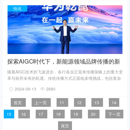
蓝海。今年上半年,多元垂类行业快速入局小红书,并在经营数据
方面获得了不错的增长成绩。
快讯
探索AIGC时代下，新能源领域品牌传播的新
思路
随着AIGC技术的飞速进步，各行各业正迎来传播策略上的重大变
革与前所未有的机遇。传统传播方式正面临多维挑战，包括复杂
多变的网络环境、多样化的用户偏好、以及用户分布广泛且分散
2024-09-13
2680
于多个平台等等一系列问题。尽管基于算法的推荐系统能够实现
个性化内容推送，但同时也存在优质内容难以最大化触达目标用
首页
上一页
11
12
13
14
户的不足。此外，鉴于互联网用户规模的庞大，依赖人工编辑的
传统内容生产模式已难以满足品牌传播的高效需求。在此背景
15
16
17
18
19
20
下一页
下，朗知传媒为合作伙伴带来了一套全新的多维度、多波次、深
层次、全时段的立体化传播体系。
尾页