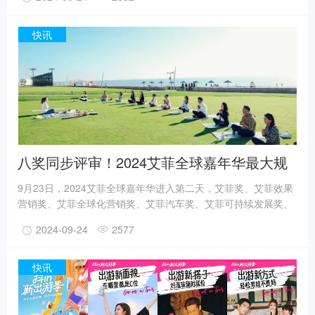
平台的决策者一起共同见证荣耀时刻。今年市场环境正在经历新
的变迁，进入了一个“精打细算的消费时代”——中国消费者的表
现趋于谨慎和理性，品牌更科学投放每一笔营销投放，代理公司
快讯
的大模型不断迭代，创意增长案例在这样的大背景下层出不穷。
八奖同步评审！2024艾菲全球嘉年华最大规
模终审圆满收官
9月23日，2024艾菲全球嘉年华进入第二天，艾菲奖、艾菲效果
营销奖、艾菲全球化营销奖、艾菲汽车奖、艾菲可持续发展奖、
艾菲商业设计奖、艾菲户外&场景营销奖和艾菲视频营销奖八奖
2024-09-24
2577
终审会成功举办。这是艾菲56年发展史上首次落地中国的重磅活
动，也是迄今为止最大规模的终审会。来自全国各地的终审评委
对八大奖项初审入围的案例进行终极筛选，研判新经济形态下最
快讯
具实效的营销实践与解决方案，甄选各奖项的金银铜奖得主。