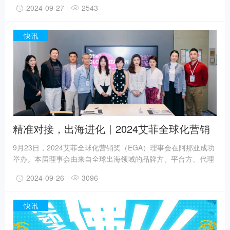
2024-09-27
2543
数接近2000万。伴随着垂钓运动在抖音平台的持续火热，抖音体
育、抖音电商顺应消费趋势，共同举办「2024DOU来钓鱼户外
运动嘉年华」IP赛事活动，为垂钓类目的商家提供生意增长新机
快讯
遇。作为抖音体育主导运营的长期IP赛事，从2021年以来已经成
功举行三届，这是「DOU来钓鱼」长线活动的第四次亮相。
精准对接，出海进化｜2024艾菲全球化营销
奖理事会成功举办！
9月23日，2024艾菲全球化营销奖（EGA）理事会在阿那亚成功
举办。本届理事会由来自全球出海领域的品牌方、平台方、代理
运营方共8位资深从业者组成，会议围绕品牌全球化赛事体系深
2024-09-26
3096
化和中国品牌更好地“走出去”进行探讨，并聚焦出海营销现实挑
战与创新模式，展开充分交流讨论。今年，全球化营销奖招赛获
得行业的广泛关注和踊跃报名，报赛案例涉及50+品牌，参与报
快讯
赛的新公司占比达到40%，其中汽车出海占比达到23%。