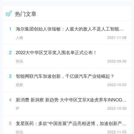
热门文章
1
海尔集团创始人张瑞敏：人最大的敌人不是人工智能，而是科层制
人物
2021-11-08
2
2022大中华区艾菲奖入围名单正式公布！
快讯
2022-09-30
3
智能网联汽车加速创新，千亿级汽车产业链崛起？
观察
2022-10-20
4
新消费 新洞察 新趋势 大中华区艾菲X途虎养车INNODAY圆满举办！
IP
2022-10-30
5
复星医药：多款“中国首展”产品亮相进博，加速创新产品落地
快讯
2022-11-05