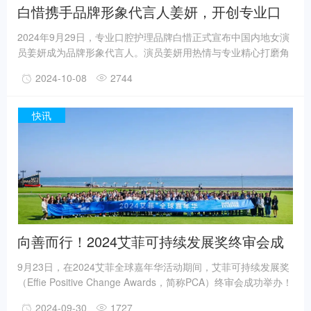
白惜携手品牌形象代言人姜妍，开创专业口
腔抗糖新纪元
2024年9月29日，专业口腔护理品牌白惜正式宣布中国内地女演
员姜妍成为品牌形象代言人。演员姜妍用热情与专业精心打磨角
色，并收获业内人士和观众的广泛好评。在品牌三周年之际，白
2024-10-08
2744
惜与姜妍携手共赴全新旅程，以专业口腔护理赋予自信笑容新的
定义。演员姜妍，荣获第29届上海电视节白玉兰奖最佳女配角，
凭借《南来北往》、《亲爱的她们》等作品深受业内外好评；同
快讯
时，她在《中餐厅》等热门综艺中的亮眼表现，也展现了她对生
活的热爱，赢得众多粉丝的喜爱。
向善而行！2024艾菲可持续发展奖终审会成
功举办！
9月23日，在2024艾菲全球嘉年华活动期间，艾菲可持续发展奖
（Effie Positive Change Awards，简称PCA）终审会成功举办！
12位来自国内外品牌、头部平台和代理公司的资深从业者相聚阿
2024-09-30
1727