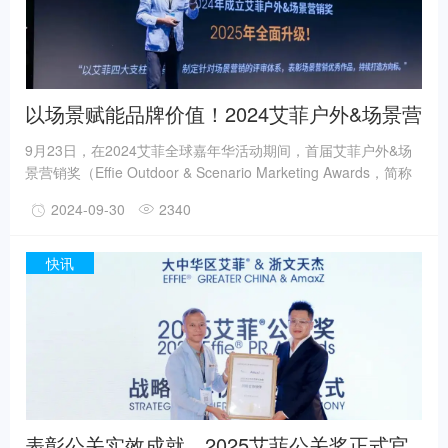
以场景赋能品牌价值！2024艾菲户外&场景营
销奖终审会成功举办！
9月23日，在2024艾菲全球嘉年华活动期间，首届艾菲户外&场
景营销奖（Effie Outdoor & Scenario Marketing Awards，简称
EOSA) 终审会成功举办！20余位来自品牌方、户外媒体、平台
2024-09-30
2340
和代理公司的资深从业者相聚阿那亚，以“艾菲四大支柱”黄金标
准，对初审入围的优秀案例进行评审、打分，共同甄选2024年度
获奖作品得主。
快讯
表彰公关实效成就，2025艾菲公关奖正式官