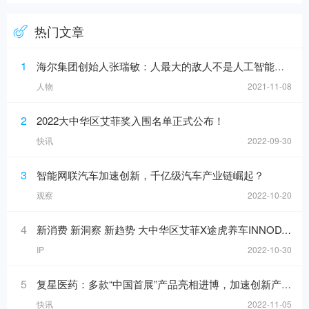
热门文章
1
海尔集团创始人张瑞敏：人最大的敌人不是人工智能，而是科层制
人物
2021-11-08
2
2022大中华区艾菲奖入围名单正式公布！
快讯
2022-09-30
3
智能网联汽车加速创新，千亿级汽车产业链崛起？
观察
2022-10-20
4
新消费 新洞察 新趋势 大中华区艾菲X途虎养车INNODAY圆满举办！
IP
2022-10-30
5
复星医药：多款“中国首展”产品亮相进博，加速创新产品落地
快讯
2022-11-05