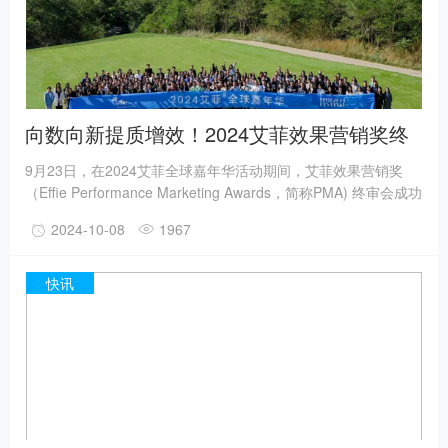
频
向数向新提质增效！2024艾菲效果营销奖终
审会成功举办！
9月23日，在2024艾菲全球嘉年华活动期间，艾菲效果营销奖
（Effie Performance Marketing Awards，简称PMA) 终审会成功
举办！60余位来自国内外的品牌方、头部平台和代理公司的资深
2024-10-08
1967
从业者齐聚阿那亚，以“艾菲四大支柱”黄金标准，对初审入围的
优秀案例进行评审、打分，共同甄选2024年度等级奖（金银铜）
作品。艾菲效果营销奖始终致力于推动中国数字生态创新走向全
快讯
球，表彰数字经济的不断突破和商业成就，并通过艾菲全球网络
分享给其他国家和地区。