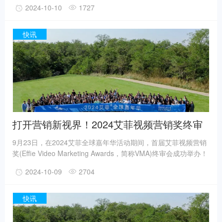
2024-10-10
1727
知,但却在默默为千家万户带去温暖的品牌,值得我们深入了解。
派沃的空气能热泵,通过先进的科技手段,将空气中的热能转化为
家庭所需的热水和暖气,既满足了家庭生活的需求,又减少了能源
快讯
的消耗,实现了环保与舒适的完美结合。产品设计人性化与智能化
的考量。
打开营销新视界！2024艾菲视频营销奖终审
会成功举办！
9月23日，在2024艾菲全球嘉年华活动期间，首届艾菲视频营销
奖(Effie Video Marketing Awards，简称VMA)终审会成功举办！
23位来自国内外知名的品牌方、头部平台和代理公司的资深从业
2024-10-09
2704
者齐聚阿那亚，以“艾菲四大支柱”为标准，对初审入围的优秀案
例进行评审、打分，共同甄选2024年度等级奖（金银铜）作品。
艾菲视频营销奖是大中华区艾菲体系下的全新奖项，聚焦短视
快讯
频、短剧、直播、TVC、综艺、微电影、音乐视频等多种视频形
态，以年为赛季单位，表彰大中华区(中国大陆及港澳台地区)视