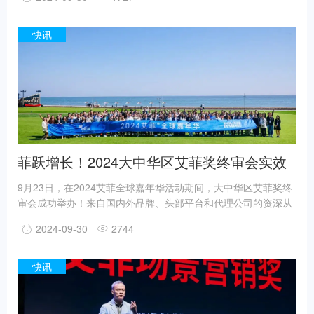
那亚，以“艾菲四大支柱”为依据，针对初审入围的优秀案例进行
评选打分，评选2024年度金银铜等级奖案例。艾菲可持续发展奖
是大中华区艾菲体系之中的一个全新奖项，基于艾菲五十多年来
快讯
不断论证的实效标准，表彰以全面践行可持续发展理念为基础，
为社会和环境贡献力量并取得实际成效和积极社会影响的优秀实
践作品
菲跃增长！2024大中华区艾菲奖终审会实效
收官！
9月23日，在2024艾菲全球嘉年华活动期间，大中华区艾菲奖终
审会成功举办！来自国内外品牌、头部平台和代理公司的资深从
业者相聚阿那亚，秉持严谨、严苛、严肃的评审态度对入围作品
2024-09-30
2744
进行评审和打分，共同评选出2024年度等级奖获奖作品。菲跃增
长，携手多元行业伙伴实效共赢今年，大中华区艾菲奖聚焦中国
市场特色营销领域，设立八大专项赛道。同时，基于对行业营销
快讯
态势和垂直领域营销玩法，设立行业类及专项类共161个参赛类
别。最终，最终，在众多国际和本土代理公司和互联网媒体平台
参赛基础上，迎来新参赛品牌200余家。