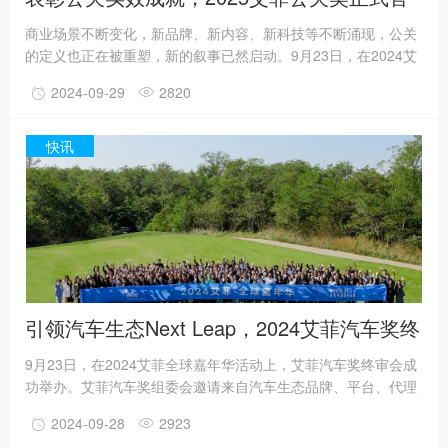
宣！
商业场景不断变化，新品牌、新内容、新科技等不断涌现，公关
的定义也正在被重塑，新的叙事已然启动。9月23日，在2024艾
菲全球嘉年华活动现场，大中华区艾菲与浙文天杰达成战略合
2024-09-29
2820
作，正式宣布2025年启动艾菲公关奖（Effie PR Awards），通
过奖项引领、启迪、表彰公关传播实效作品及实践者，推动公关
行业营销生态持续进步。作为推动实效营销的全球化平台，艾菲
快讯
奖经过56多年的发展，目前已在125个国家的地区评审和颁奖。
引领汽车生态Next Leap，2024艾菲汽车奖终
审会成功举办！
9月23日，在2024艾菲全球嘉年华活动上，艾菲汽车奖终审会成
功举办。艾菲汽车奖组委会邀请来自汽车生态品牌、平台、代理
公司等多元领域的30位资深从业者组成终审评委团，共同评选出
2024-09-28
2923
汽车生态领域的实效案例作品。表彰汽车生态中的每一种实效探