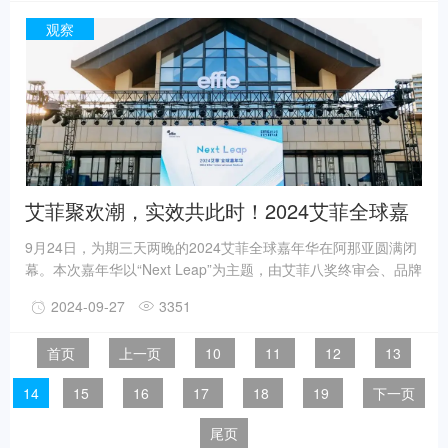
索随着AIGC技术、自动驾驶、智能网联、动力电池技术的成熟与
普及，整个汽车生态正经历一场翻天覆地的变革。在这样的背景
观察
下，汽车生态相关从业者的实效探索，正是艾菲汽车奖所要表彰
的目标和对象，激励行业加速“驶”向未来。
艾菲聚欢潮，实效共此时！2024艾菲全球嘉
年华精彩回顾
9月24日，为期三天两晚的2024艾菲全球嘉年华在阿那亚圆满闭
幕。本次嘉年华以“Next Leap”为主题，由艾菲八奖终审会、品牌
私享会、CXO主题论坛、品牌市集和互动体验活动等多元板块组
2024-09-27
3351
成，汇集了众多业界精英和合作伙伴，为参与企业和到场嘉宾带
来一场品牌盛事、营销盛举、合作盛宴、对接盛典和休闲盛会，
首页
上一页
10
11
12
13
也为行业高质量发展注入“新动能”。
14
15
16
17
18
19
下一页
尾页