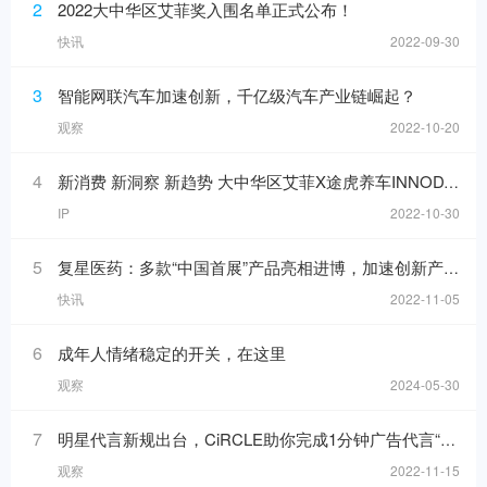
2
2022大中华区艾菲奖入围名单正式公布！
快讯
2022-09-30
3
智能网联汽车加速创新，千亿级汽车产业链崛起？
观察
2022-10-20
4
新消费 新洞察 新趋势 大中华区艾菲X途虎养车INNODAY圆满举办！
IP
2022-10-30
5
复星医药：多款“中国首展”产品亮相进博，加速创新产品落地
快讯
2022-11-05
6
成年人情绪稳定的开关，在这里
观察
2024-05-30
7
明星代言新规出台，CiRCLE助你完成1分钟广告代言“健康自检”
观察
2022-11-15