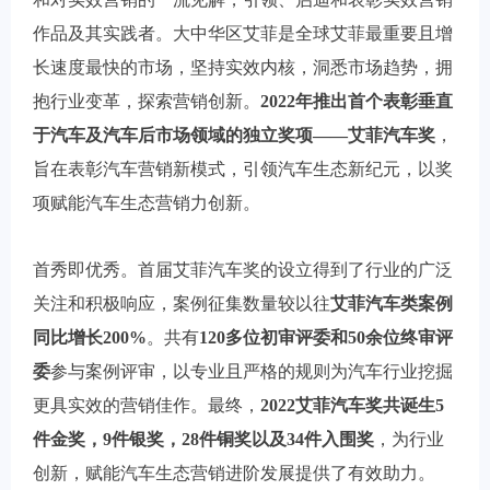
作品及其实践者。大中华区艾菲是全球艾菲最重要且增
长速度最快的市场，坚持实效内核，洞悉市场趋势，拥
抱行业变革，探索营销创新。
2022年推出首个表彰垂直
于汽车及汽车后市场领域的独立奖项——艾菲汽车奖
，
旨在表彰汽车营销新模式，引领汽车生态新纪元，以奖
项赋能汽车生态营销力创新。
首秀即优秀。首届艾菲汽车奖的设立得到了行业的广泛
关注和积极响应，案例征集数量较以往
艾菲汽车类案例
同比增长200%
。共有
120多位初审评委和50余位终审评
委
参与案例评审，以专业且严格的规则为汽车行业挖掘
更具实效的营销佳作。最终，
2022艾菲汽车奖共诞生5
件金奖，9件银奖，28件铜奖以及34件入围奖
，为行业
创新，赋能汽车生态营销进阶发展提供了有效助力。