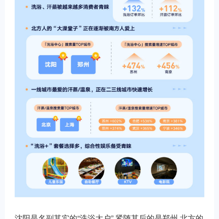
沈阳是名副其实的“洗浴大户”,紧随其后的是郑州,北方的