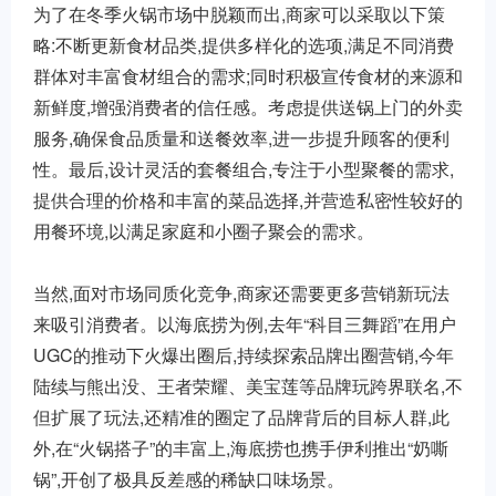
为了在冬季火锅市场中脱颖而出,商家可以采取以下策
略:不断更新食材品类,提供多样化的选项,满足不同消费
群体对丰富食材组合的需求;同时积极宣传食材的来源和
新鲜度,增强消费者的信任感。考虑提供送锅上门的外卖
服务,确保食品质量和送餐效率,进一步提升顾客的便利
性。最后,设计灵活的套餐组合,专注于小型聚餐的需求,
提供合理的价格和丰富的菜品选择,并营造私密性较好的
用餐环境,以满足家庭和小圈子聚会的需求。
当然,面对市场同质化竞争,商家还需要更多营销新玩法
来吸引消费者。以海底捞为例,去年“科目三舞蹈”在用户
UGC的推动下火爆出圈后,持续探索品牌出圈营销,今年
陆续与熊出没、王者荣耀、美宝莲等品牌玩跨界联名,不
但扩展了玩法,还精准的圈定了品牌背后的目标人群,此
外,在“火锅搭子”的丰富上,海底捞也携手伊利推出“奶嘶
锅”,开创了极具反差感的稀缺口味场景。