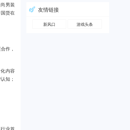
时尚男装
友情链接
牌国货在
新风口
游戏头条
展合作，
景化内容
牌认知；
至行业首