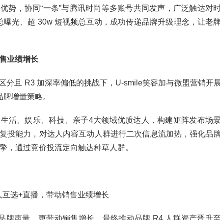
优势，协同“一条”与腾讯时尚等多账号共同发声，广泛触达对
频总曝光、超 30w 短视频总互动，成功传递品牌升级理念，让老
销售业绩增长
且 R3 加深率偏低的挑战下，U-smile笑容加与微盟营销开
的品牌增量策略。
生活、娱乐、科技、亲子4大领域优质达人，构建矩阵发布场
复投能力，对达人内容互动人群进行二次信息流加热，强化品
 双引擎，通过竞价投流定向触达种草人群。
人互选+直播，带动销售业绩增长
扩大品牌声量，更带动销售增长，最终推动品牌 R4 人群资产晋升