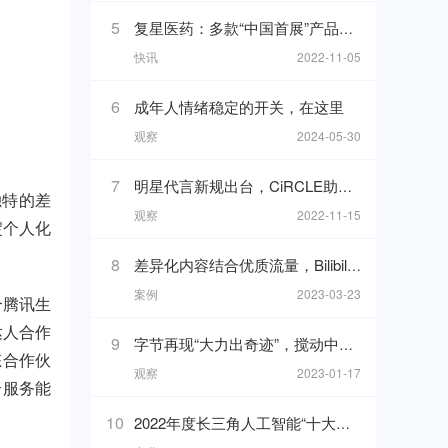
5
复星医药：多款“中国首展”产品亮相进博，加速创新产品落地
快讯
2022-11-05
6
成年人情绪稳定的开关，在这里
观察
2024-05-30
7
明星代言新规出台，CiRCLE助你完成1分钟广告代言“健康自检”
独特的差
观察
2022-11-15
淀个人化
8
差异化内容结合优质流量，Bilibili开启东南亚市场新增长
案例
2023-03-23
合腾讯生
达人合作
9
字节再现“大力出奇迹”，搅动中东直播
态合作伙
观察
2023-01-17
合服务能
10
2022年度长三角人工智能“十大杰出人物”与“十大创新应用”榜单发布！