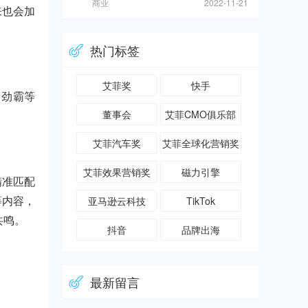
商业
2022-11-21
来也会加
热门标签
艾菲奖
快手
、劲霸等
董事会
艾菲CMO俱乐部
艾菲汽车奖
艾菲全球化营销奖
艾菲效果营销奖
磁力引擎
精准匹配
亚马逊云科技
TikTok
等内容，
共鸣。
抖音
品牌出海
最新留言