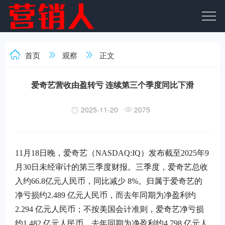
首页
观察
正文
爱奇艺营收由盈转亏 连续第三个季度同比下滑
2025-11-20
2075
11
月
18
日晚，爱奇艺（
NASDAQ:IQ
）发布截至
2025
年
9
月
30
日未经审计的第三季度财报。三季度，爱奇艺总收
入约
66.8
亿元人民币，同比减少
8%
。归属于爱奇艺的
净亏损约
2.489
亿元人民币，而去年同期为净盈利约
2.294
亿元人民币；不按美国会计准则，爱奇艺净亏损
约
1.482
亿元人民币，去年同期为净盈利约
4.798
亿元人