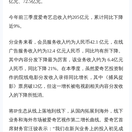
亿元、
72.5
亿元。
今年前三季度爱奇艺总收入约
205
亿元，累计同比下降
近
9%
。
分业务来看，会员服务收入约为人民币
42.1
亿元，在线
广告服务收入约为
12.4
亿元人民币，同比均有所下降。
其中内容分发下降最为厉害，该业务收入约为
6.4
亿元
人民币，同比下降
21%
。在本季度，虽然爱奇艺投资制
作的院线电影分发收入录得同比增长，其中《捕风捉
影》票房破
12
亿，但这一增长被电视剧相关内容分发收
入的下降所抵消。
将
IP
生态从线上落地到线下，从国内拓展到海外，线下
业务和海外市场被爱奇艺视作第二增长曲线。爱奇艺首
席财务官汪骏表示：
“
我们在新兴业务上的投入初见成