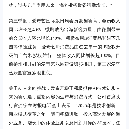
效，过去几个季度以来，海外业务取得强劲增长。
”
第三季度，爱奇艺国际版日均会员数创新高，会员收入
同比增长超
40%
；微剧成为出海新锐力量，由微剧带来
的会员收入环比增长
140%
。积极布局IP
消费品和线下乐
园等体验业务，爱奇艺IP
消费品由过去单一的
IP
授权升
级为自营和授权并行，整体收入同比增长超
100%
。目
前扬州和开封的爱奇艺乐园建设稳步推进，第三家爱奇
艺乐园官宣落地北京。
关于
AI
带来的挑战，爱奇艺称正积极抓住
AI
技术进步带
来的新机遇，重塑内容的生产与消费方式。公司首席执
行官龚宇在财报电话会上表示：
“2025
年是技术创新、
商业模式变革之年，我们积极进取，投入高速发展的海
外业务、增长中的体验业务以及日新月异的
AI
技术，任