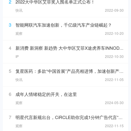
2
2022大中华区艾菲奖入围名单正式公布！
快讯
2022-09-30
3
智能网联汽车加速创新，千亿级汽车产业链崛起？
观察
2022-10-20
4
新消费 新洞察 新趋势 大中华区艾菲X途虎养车INNODAY圆满举办！
IP
2022-10-30
5
复星医药：多款“中国首展”产品亮相进博，加速创新产品落地
快讯
2022-11-05
6
成年人情绪稳定的开关，在这里
观察
2024-05-30
7
明星代言新规出台，CiRCLE助你完成1分钟广告代言“健康自检”
观察
2022-11-15