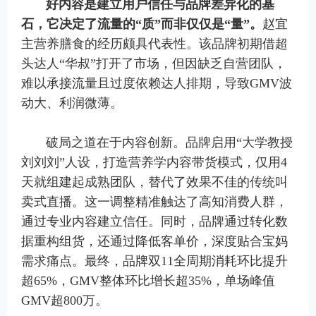
好内容是建立用户信任与品牌差异化的基
石，它决定了流量的
“
质
”
而非仅仅是
“
量
”
。
赵宜
主营养膳食的经历颇具代表性。该品牌初期借超
头达人“华叔”打开了市场，但因缺乏自营团队，
难以承接流量且过度依赖达人排期，导致GMV波
动大、利润微薄。
破局之道在于内容创新。品牌启用“大学教授
刘刘刘”人设，打造营养学内容带货模式，仅用4
天就组建起成熟团队，替代了效果不佳的传统叫
卖式直播。这一调整精准触达了高知消费人群，
通过专业内容建立信任。同时，品牌通过转化数
据重构组货，还通过降低客单价，深度贴合宝妈
需求痛点。最终，品牌双11全周期消耗环比提升
超65%，GMV整体环比增长超35%，单场峰值
GMV超800万。