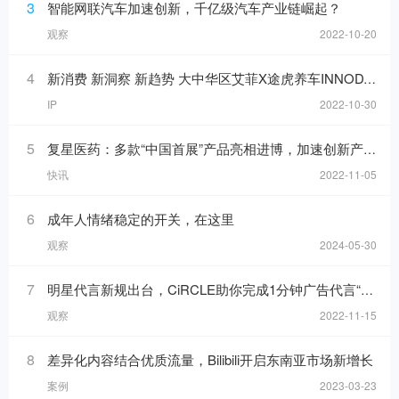
3
智能网联汽车加速创新，千亿级汽车产业链崛起？
观察
2022-10-20
4
新消费 新洞察 新趋势 大中华区艾菲X途虎养车INNODAY圆满举办！
IP
2022-10-30
5
复星医药：多款“中国首展”产品亮相进博，加速创新产品落地
快讯
2022-11-05
6
成年人情绪稳定的开关，在这里
观察
2024-05-30
7
明星代言新规出台，CiRCLE助你完成1分钟广告代言“健康自检”
观察
2022-11-15
8
差异化内容结合优质流量，Bilibili开启东南亚市场新增长
案例
2023-03-23