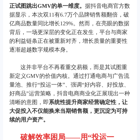
正试图跳出
GMV
的单一维度。
据抖音电商官方数
据显示，本次双11有6.7万个品牌销售额翻倍，破
亿商品数量同比增长129%。然而，在亮眼的数据
背后，一场更深层的变化正在发生，平台与商家
的利益链条正在被重新对齐，增长质量的重要性
逐渐超越数字规模本身。
这并非平台不再看重交易额，而是其试图重
新定义GMV的价值内核。通过打通电商与广告流
量池、推行“投运一体”、强调“好内容、好投放、
好商品”运营策略，抖音电商商业化正展现出一种
清晰的意图，即
系统性提升商家经营确定性，让
大促投入不仅能换来当期销售额，更沉淀为可持
续的用户资产。
破解效率困局
——
用
“
投运一