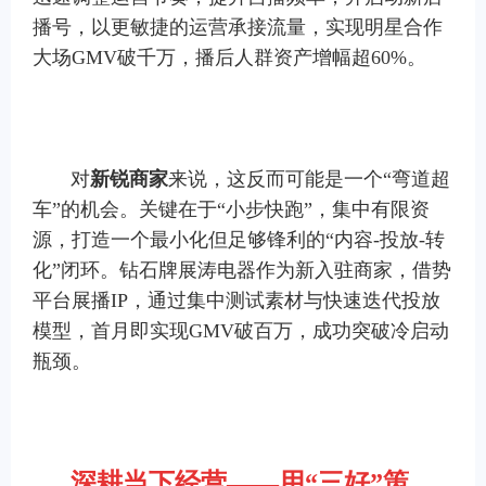
播号，以更敏捷的运营承接流量，实现明星合作
大场GMV破千万，播后人群资产增幅超60%。
对
新锐商家
来说，这反而可能是一个“弯道超
车”的机会。关键在于“小步快跑”，集中有限资
源，打造一个最小化但足够锋利的“内容-投放-转
化”闭环。钻石牌展涛电器作为新入驻商家，借势
平台展播IP，通过集中测试素材与快速迭代投放
模型，首月即实现GMV破百万，成功突破冷启动
瓶颈。
深耕当下经营
——
用
“
三好
”
策