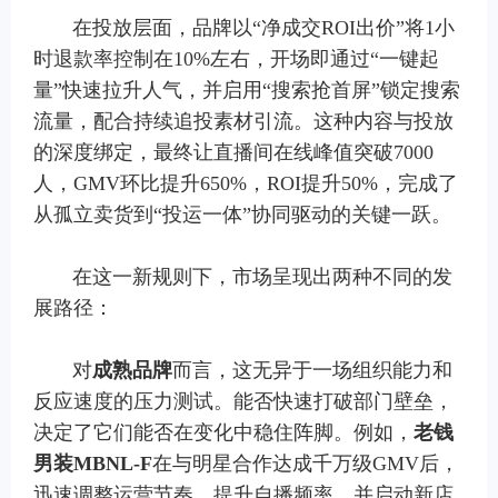
在投放层面，品牌以“净成交ROI出价”将1小
时退款率控制在10%左右，开场即通过“一键起
量”快速拉升人气，并启用“搜索抢首屏”锁定搜索
流量，配合持续追投素材引流。这种内容与投放
的深度绑定，最终让直播间在线峰值突破7000
人，GMV环比提升650%，ROI提升50%，完成了
从孤立卖货到“投运一体”协同驱动的关键一跃。
在这一新规则下，市场呈现出两种不同的发
展路径：
对
成熟品牌
而言，这无异于一场组织能力和
反应速度的压力测试。能否快速打破部门壁垒，
决定了它们能否在变化中稳住阵脚。例如，
老钱
男装
MBNL-F
在与明星合作达成千万级GMV后，
迅速调整运营节奏，提升自播频率，并启动新店