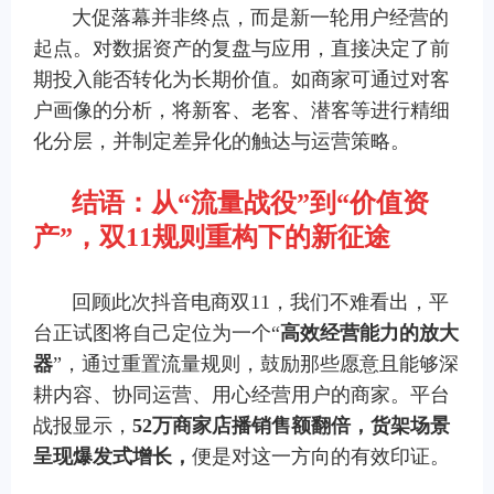
大促落幕并非终点，而是新一轮用户经营的
起点。对数据资产的复盘与应用，直接决定了前
期投入能否转化为长期价值。如商家可通过对客
户画像的分析，将新客、老客、潜客等进行精细
化分层，并制定差异化的触达与运营策略。
结语：从
“
流量战役
”
到
“
价值资
产
”
，双
11
规则重构下的新征途
回顾此次抖音电商双11，我们不难看出，平
台正试图将自己定位为一个“
高效经营能力的放大
器
”，通过重置流量规则，鼓励那些愿意且能够深
耕内容、协同运营、用心经营用户的商家。平台
战报显示，
52
万商家店播销售额翻倍，货架场景
呈现爆发式增长，
便是对这一方向的有效印证。