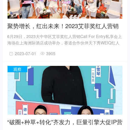
聚势增长，红出未来！2023艾菲奖红人营销
Call For Entry私享会上海场成功举办!
6月29日，2023大中华区艾菲奖红人营销Call For Entry私享会上
海场在上海洲际酒店成功举办，赛道合作伙伴天下秀WEIQ红人
营销平台以及50余位行业同仁共同参与了此次闭门会议。会议延
2023-07-01
3905
续了广州场对于红人经济发展前景以及破圈之道的行业分享、
2022年艾菲奖金奖获奖团队及其创作者也亲临现场，对获奖案例
进行了深度分析，帮助报赛单位更好地理解金奖案例的实效法
观察
则，反推自身，窥见新经济模式下的营销之道。
“破圈+种草+转化”齐发力，巨量引擎大促IP营
销展示品效销进阶玩法