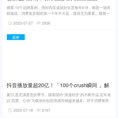
TOP15案例大赏！
摘要:15个品牌案例，用好内容成就好生意每年618，都是一场营
销激战；消费复苏期的第一个年中大促，显得尤为重要。随着一
年一度作为消费复苏后的首场年中大促落下帷幕，巨量星图今年
2023-07-27
2926
的618好物节也圆满收官竞争似乎比往年更激烈，各大品牌商家
纷纷制定更精细的营销策略，交以确保商业价值最大化。
观察
抖音播放量超20亿！「100个crush瞬间 」解
锁心动营销新玩法！
夏日,是充满爱意的季节。随着国内“浪漫经济”的不断升温,近年来
以“恋爱、心动”为载体的创意情感营销越来越多。对于消费者而
言,夏日定格了无数恋爱萌芽、甜蜜告白、表达情感的心动瞬间。
2023-07-18
2197
对于品牌而言,夏日则是借势营销,通过诠释爱的主题与消费者进
行沟通,建立情感共鸣的大好时机。基于对夏日营销趋势的深度洞