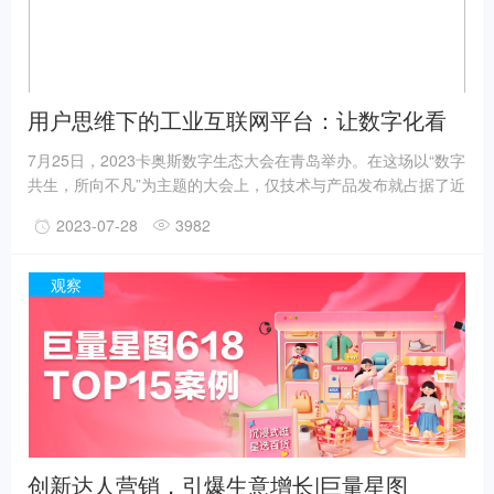
用户思维下的工业互联网平台：让数字化看
得见、够得着、走得远
7月25日，2023卡奥斯数字生态大会在青岛举办。在这场以“数字
共生，所向不凡”为主题的大会上，仅技术与产品发布就占据了近
2个小时，既有平台底层技术逻辑，又有覆盖场景、企业、行业
2023-07-28
3982
的具体数字化解决方案，更有客户真实案例现身说法。可以说，
这次大会本身，就是卡奥斯COSMOPlat的一份全新“自我介绍”。
卡奥斯董事长兼总经理陈录城在大会上表示，“工业互联网是企业
观察
数字化的新引擎，也是企业数字化转型的助推器。
创新达人营销，引爆生意增长|巨量星图