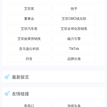
艾菲奖
快手
董事会
艾菲CMO俱乐部
艾菲汽车奖
艾菲全球化营销奖
艾菲效果营销奖
磁力引擎
亚马逊云科技
TikTok
抖音
品牌出海
最新留言
友情链接
新风口
游戏头条