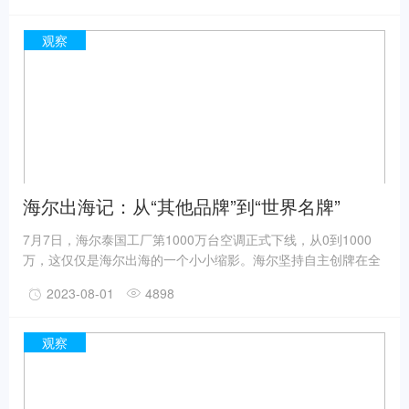
邮轮母港 TEU 集装箱部落，这是百事首次尝试将最强音总决赛
与音乐节相结合。年轻选手们热爱全开激情比拼，创新元宇宙玩
观察
法打破虚实边界，专业艺人强势助阵引爆全场气氛，更有同步直
播形成线上线下联动狂欢……
海尔出海记：从“其他品牌”到“世界名牌”
7月7日，海尔泰国工厂第1000万台空调正式下线，从0到1000
万，这仅仅是海尔出海的一个小小缩影。海尔坚持自主创牌在全
球市场中扬帆远航，在国际上从“其他品牌”到今天的“世界名牌”，
2023-08-01
4898
自主创牌的初心从未动摇。
观察