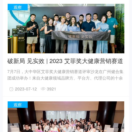
察,「在抖音看四季」IP携手品牌伙伴花洛莉亚,联合打造主题活
观察
动——#100个crush瞬间 。
破新局 见实效 | 2023 艾菲奖大健康营销赛道
评审沙龙成功举办！
7月7日，大中华区艾菲奖大健康营销赛道评审沙龙在广州健合集
团成功举办！来自大健康领域品牌方、平台方、代理公司的十余
位评委出席评审沙龙，针对投报案例进行评审、讨论和打分。大
2023-07-12
3921
健康营销赛道是大中华区艾菲携手健合集团全新设立的赛道，聚
焦大健康领域的品牌需求和营销痛点，发掘实战案例，助力行业
营销转型升级。
观察