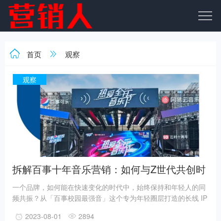
首页
观察
观察
拆解百事十年音乐营销：如何与Z世代共创时
代强音？
一个品牌，如何能在快速变化的时代中，始终保持和年轻人的同
频共振？从「百事校园最强音」这个专为年轻圈层打造的长线 IP
中，我们或许也可以窥见其独特的年轻化方式 ——7 月 16 日，
2023-08-01
2894
「百事校园最强音」十周年之际，「热爱全开音乐节」登陆青岛