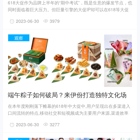
618大促作为品牌上半年的“期中考试”，既是生意的爆发节点，也
同时面临着巨大压力。但巨量引擎的大促IP却可以在618等大促
节点，助力品牌客户实现生意爆发。比如今年618期间，巨量引
2023-06-30
3979
擎打造的大促IP「抖音奇妙派对」，就通过“破圈强-种草快-短链
路”的能力，让让品牌方生意、口碑双丰收的新视角。
观察
端午粽子如何破局？来伊份打造独特文化场
域
在本年度刚刚落下帷幕的618年中大促中,用户呈现出在多渠道入
口间流转的特点,移动社交和短视频成为主要用户来源,渠道效率
更受品牌关注。恰逢端午是年中标志性的节日,又被称为“天中节”,
2023-06-30
3277
是广大商家营销阵地布局的重要一环。“高粽”是来伊份沉淀多年
的重要产品线,其作为中国历史最悠久、传承链条最明确的传统美