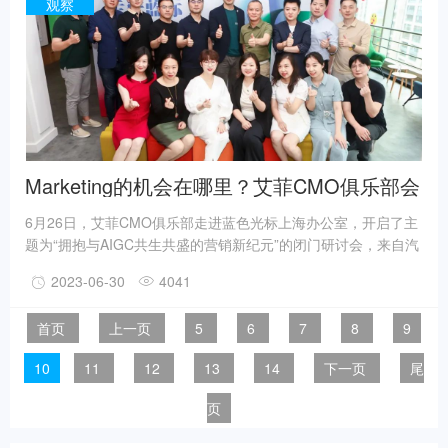
食之一,在每年的端午时节都会登上各大销售链条的C位舞台。
观察
Marketing的机会在哪里？艾菲CMO俱乐部会
员走进蓝色光标对话AIGC
6月26日，艾菲CMO俱乐部走进蓝色光标上海办公室，开启了主
题为“拥抱与AIGC共生共盛的营销新纪元”的闭门研讨会，来自汽
车、科技、食品、酒店、快消、医疗等领域的多位CMO俱乐部成
2023-06-30
4041
员齐聚一堂，围绕AIGC技术的营销探索、前沿应用与未来趋势展
开深入对话交流，通过不同领域的脑力激荡，为AIGC的发展进步
首页
上一页
5
6
7
8
9
汇智赋能，与全球科技创新发展同频共振。
10
11
12
13
14
下一页
尾
页