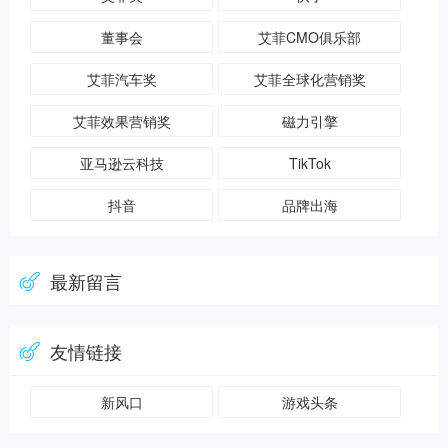
董事会
艾菲CMO俱乐部
艾菲汽车奖
艾菲全球化营销奖
艾菲效果营销奖
磁力引擎
亚马逊云科技
TikTok
抖音
品牌出海
最新留言
友情链接
新风口
游戏头条
zblog模板
牛资源