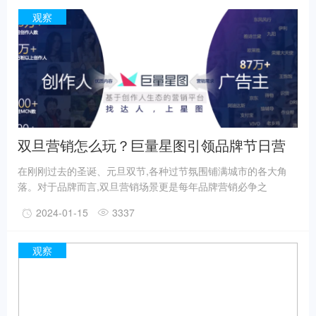
推出的彩妆时尚潮流IP，天猫Xbeauty从用户需求出发，严选彩
观察
妆好物，提供专业彩妆内容教程，输出全网热门彩妆风向。本次
“春妆新禧”2024新年趋势妆容，正是天猫Xbeauty新年的首次发
布。
双旦营销怎么玩？巨量星图引领品牌节日营
销潮流趋势
在刚刚过去的圣诞、元旦双节,各种过节氛围铺满城市的各大角
落。对于品牌而言,双旦营销场景更是每年品牌营销必争之
地,2023年的双旦营销如何脱颖而出?巨量星图通过联手资深时尚
2024-01-15
3337
媒体,引领潮流双旦过节趋势,聚焦美妆、日化、3C、服饰、食饮
五大品类,携手200家品牌&2000+位达人,打造最IN 的「双旦礼遇
季」系列主题活动,亿级节日营销活动实现用户、品牌、星图三方
观察
共赢。