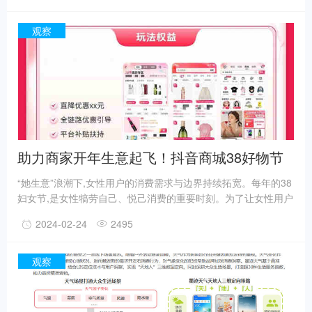
案。时尚风格不断演变,推动灵感显现,彰显个性风采。女装身为
中国服饰行业中的核心子行业,在女性消费力提升及悦己风潮等多
观察
重因素的推动下,迈步发展新阶。
助力商家开年生意起飞！抖音商城38好物节
核心玩法攻略来袭
“她生意”浪潮下,女性用户的消费需求与边界持续拓宽。每年的38
妇女节,是女性犒劳自己、悦己消费的重要时刻。为了让女性用户
轻松买到心仪的低价好物,助力商家提升订单转化效率,抖音商城
2024-02-24
2495
38好物节推出官方立减、一件直降等平台核心营销玩法打造大促
优惠心智,同时开启价格保护、运费险、包邮等保障用户服务体
验,提升女性用户购物体验,撬动更多生意增量。
观察