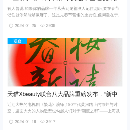
节营销的走红范儿
有人曾说:如果你的品牌一年从头到尾都没人记住,那只要在春节
记住就依然能够赢麻了。这足见春节营销的重要性,但问题在于,
如何才能在高烈度的春节大战中脱颖而出?《孙子兵法》云:善战
2024-01-25
2939
者,先胜而后战。即先确定自己能赢再动手,才能做所谓的常胜将
军。品牌营销亦是同理。这就需要品牌的“初始条件”就拥有赢的
机会,因为条件概率告诉我们,所有成功概率的高低,都取决于条件
观察
配置的对错
天猫Xbeauty联合八大品牌重磅发布，“新中
式”成2024彩妆新趋势
近期大热的电视剧《繁花》演绎了90年代黄河路上的市井与时
空，里面大火的人物造型也勾起人们对于“潮流之都”——上海及
“新中式”更深的窥探欲。近日，一组由彩妆潮流风向标——天猫
2024-01-19
3917
美妆Xbeauty与潮流时装品牌LABELHOOD，携手八大品牌共同
发布的2024“春妆新禧”新年趋势妆容照同样引发热议。作为天猫