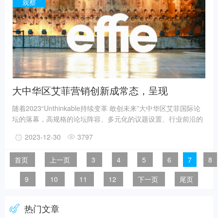
大型演唱会、音乐节、戏剧节等频频出圈,甚至一票难求。
观察
大中华区艾菲营销创新成常态，呈现
“Unthinkable”实效魅力
随着2023“Unthinkable持续变革 敢创未来”大中华区艾菲国际论
坛的落幕，高规格的论坛阵容、多元化的议题设置、行业前沿的
创新实践与经验分享，盛大隆重的颁奖典礼，呈现出主办方与参
2023-12-30
3797
与者的满满诚意，也为2023年的实效征程画上了圆满句号。在刚
过去的这一年中，大中华区艾菲坚持引领、启迪和表彰实效营销
首页
上一页
3
4
5
6
7
8
作品及其实践者的使命，不断创新、创想、创造，布局并开拓有
潜力、有价值的细分营销领域，持续推进业务创新，新奖项、新
9
10
11
12
下一页
尾页
赛道、新项目应需而生……
热门文章