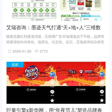
艾瑞咨询：墨迹天气打通“天+地+人”三维数
据，构建特定天气下的品牌场景共振
随着流量红利逐渐消退，互联网广告市场增速趋于平稳，品牌营
销逐渐转向内容化、场景化、社交化。近日，艾瑞咨询综合研究
垂直行业广告主投放趋势，发布《2023中国网络广告研究报
2024-01-26
2772
告》。其中，气象综合服务平台墨迹天气以“天气场景”打通大众
生活场景，为品牌精准营销赋能，成为研究报告中的经典案例。
“天+地+人”三维数据定向，赋能品牌精准营销回顾2023，最直观
观察
的感受之一是线下场景复苏。随着户外活动逐渐回暖，天气作为
链接品牌与消费群体的重要切入点，解锁了众多品牌的营销诉
求。
巨量引擎x新华网，用“年夜范儿”塑造品牌春