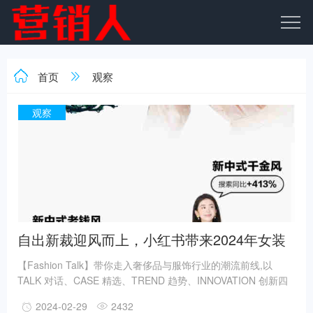
首页
观察
观察
自出新裁迎风而上，小红书带来2024年女装
趋势前瞻
【Fashion Talk】带你走入奢侈品与服饰行业的潮流前线,以
TALK 对话、CASE 精选、TREND 趋势、INNOVATION 创新四
大版块,带来品牌主理人对谈、精选案例、趋势洞察和创新解决方
2024-02-29
2432
案等精彩内容,解锁小红书种草在产品全生命周期的更多解决方