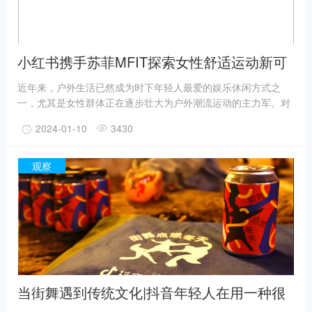
小红书携手苏菲MFIT探索女性舒适运动新可
能
近年来，户外生活已然成为时下年轻人最爱的娱乐休闲方式之
一，尤其是女性群体正在逐步壮大为户外潮流运动的主力军。对
她们来说，户外是自由通透，运动是自我征服，二者都是生活缺
2024-01-10
3430
一不可的一部分。但由于身体构造上的特殊性，如经期等生理因
素，使得女性在参与户外运动时往往面临着一些挑战和不便。例
如，需要关注在大幅度运动时「姨妈巾」的移位和贴合问题，以
观察
及长时间户外活动可能导致的厚重感。
当街舞遇到传统文化|抖音年轻人在用一种很
新的方式过年......