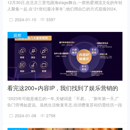
12月30日,在北京三里屯跳海stage舞台,一群热爱潮流文化的年轻
人聚集一起,在“21世纪最冷寒冬”,他们用自己的方式迎接2024。
这是由抖音发起的一场主题为「街舞点燃冬天」的线下活动,活动
2024-01-10
3397
现场邀请了北京头部街舞社团和各大舞蹈教室的专业舞者,聚集北
京潮流文化和街舞爱好者,在声光电交错之间和音符节拍之下,用
一场纯粹的舞蹈派对松弛快乐地感受时间线性的流逝。
观察
看完这200+内容IP , 我们找到了娱乐营销的
流量密码
“2023年可能是难忘的一年,关键词是「不易」。”新年第一天,广
告门劳博如是说。虽然生活恢复常态,但消费复苏却仍需经历一段
稳步的过渡时期。另一方面,人们重新审视内心的真实需求,开始
2024-01-08
2758
有意识地关注消费行为带来的“情绪价值”。这一趋势在娱乐市场
表现得尤为突出:让横店变“竖店”的短剧爆发出强大的生机与活力,